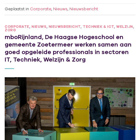
Geplaatst in
Corporate
,
Nieuws
,
Nieuwsbericht
CORPORATE
,
NIEUWS
,
NIEUWSBERICHT
,
TECHNIEK & ICT
,
WELZIJN
,
ZORG
mboRijnland, De Haagse Hogeschool en
gemeente Zoetermeer werken samen aan
goed opgeleide professionals in sectoren
IT, Techniek, Welzijn & Zorg