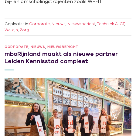
bij- en omscholingstrajecten zoals WE-IT.
Geplaatst in
Corporate
,
Nieuws
,
Nieuwsbericht
,
Techniek & ICT
,
Welzijn
,
Zorg
CORPORATE
,
NIEUWS
,
NIEUWSBERICHT
mboRijnland maakt als nieuwe partner
Leiden Kennisstad compleet