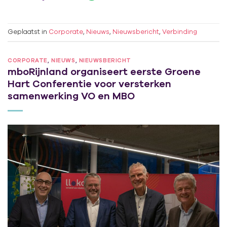
Geplaatst in
Corporate
,
Nieuws
,
Nieuwsbericht
,
Verbinding
CORPORATE
,
NIEUWS
,
NIEUWSBERICHT
mboRijnland organiseert eerste Groene
Hart Conferentie voor versterken
samenwerking VO en MBO