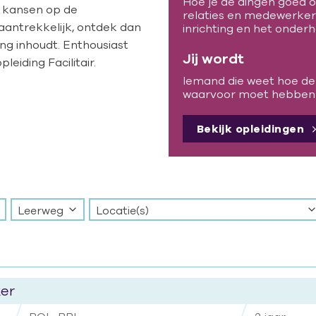
Hoe je de dingen goed 
e kansen op de
relaties en medewerkers
 aantrekkelijk, ontdek dan
inrichting en het onder
ng inhoudt. Enthousiast
Jij wordt
eiding Facilitair.
Iemand die weet hoe de d
waarvoor moet hebben 
Bekijk opleidingen
Leerweg
Locatie(s)
ker