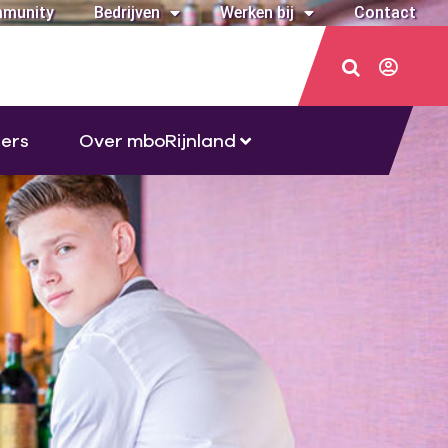
munity
Bedrijven
Werken bij
Contact
ers
Over mboRijnland