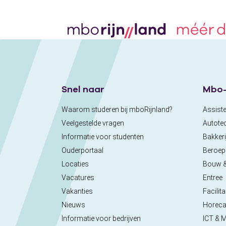
Snel naar
Mbo-
Waarom studeren bij mboRijnland?
Assiste
Veelgestelde vragen
Autote
Informatie voor studenten
Bakkeri
Ouderportaal
Beroe
Locaties
Bouw 
Vacatures
Entree
Vakanties
Facilita
Nieuws
Horec
Informatie voor bedrijven
ICT & 