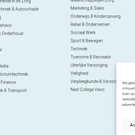
rende in de Zorg
Marketing & Sales
chniek & Autoschade
Onderwijs & Kinderopvang
j
Retail & Ondernemen
pshavo
Sociaal Werk
& Onderhoud
Sport & Bewegen
Techniek
ir
Toerisme & Recreatie
a
Uiterlijke Verzorging
Media
Veiligheid
toriumtechniek
Verpleegkunde & Verzorgende
 Finance
Wij geb
inhoud 
Next College Vavo
ek & Transport
over jo
websit
adverte
A