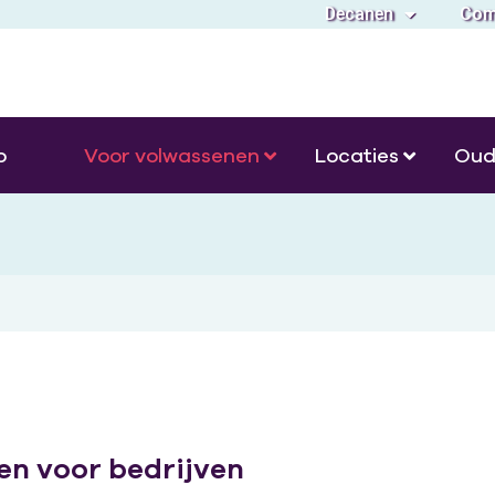
Decanen
Com
o
Voor volwassenen
Locaties
Oud
en voor bedrijven