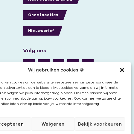
Onze locaties
Nieuwsbrief
Volg ons
Wij gebruiken cookies 🍪
ruiken cookies om de website te verbeteren en om gepersonaliseerde
en advertenties aan te bieden. Met cookies verzamelen wij informatie
u en volgen we jouw internetgedrag binnen. Hiermee passen wij onze
e en communicatie aan op jouw voorkeuren. Ook kunnen we zo gerichte
nties laten zien op basis van jouw recente internetgedrag.
ccepteren
Weigeren
Bekijk voorkeuren
Cookies
|
Disclaimer
|
Privacy