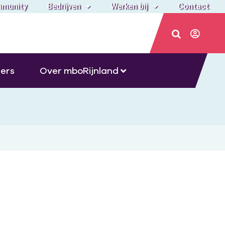
munity
Bedrijven
Werken bij
Contact
ers
Over mboRijnland