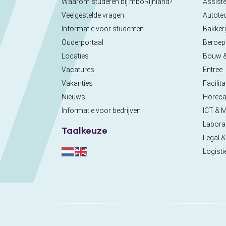
Waarom studeren bij mboRijnland?
Assiste
Veelgestelde vragen
Autote
Informatie voor studenten
Bakkeri
Ouderportaal
Beroe
Locaties
Bouw 
Vacatures
Entree
Vakanties
Facilita
Nieuws
Horec
Informatie voor bedrijven
ICT & 
Labora
Taalkeuze
Legal &
Logisti