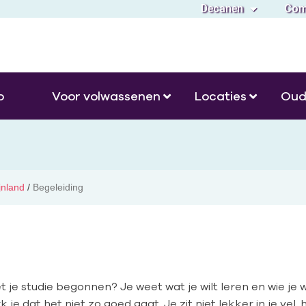
Decanen
Com
o
Voor volwassenen
Locaties
Oud
jnland
/
Begeleiding
je studie begonnen? Je weet wat je wilt leren en wie je w
k je dat het niet zo goed gaat. Je zit niet lekker in je vel,