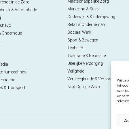
Maatschappelijke Zorg
rende in de Zorg
Marketing & Sales
chniek & Autoschade
Onderwijs & Kinderopvang
j
Retail & Ondernemen
pshavo
Sociaal Werk
& Onderhoud
Sport & Bewegen
Techniek
ir
Toerisme & Recreatie
a
Uiterlijke Verzorging
Media
Veiligheid
toriumtechniek
Verpleegkunde & Verzorgende
 Finance
Wij geb
inhoud 
Next College Vavo
ek & Transport
over jo
websit
adverte
A