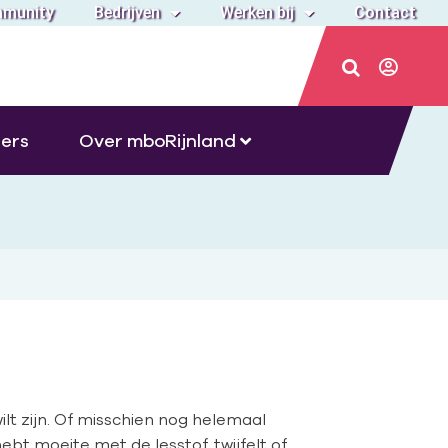
munity
Bedrijven
Werken bij
Contact
ers
Over mboRijnland
ilt zijn. Of misschien nog helemaal
 hebt moeite met de lesstof, twijfelt of