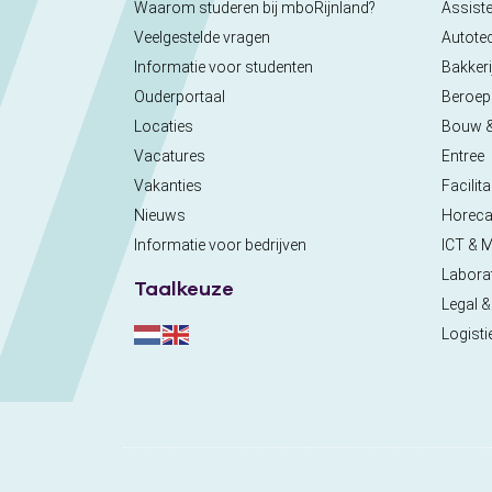
Waarom studeren bij mboRijnland?
Assiste
Veelgestelde vragen
Autote
Informatie voor studenten
Bakkeri
Ouderportaal
Beroe
Locaties
Bouw 
Vacatures
Entree
Vakanties
Facilita
Nieuws
Horec
Informatie voor bedrijven
ICT & 
Labora
Taalkeuze
Legal &
Logisti