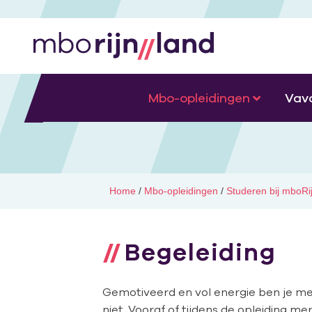
Mbo-opleidingen
Vav
Home
/
Mbo-opleidingen
/
Studeren bij mboRi
Begeleiding
Gemotiveerd en vol energie ben je met 
niet. Vooraf of tijdens de opleiding mer