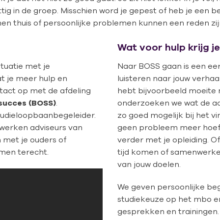
prettig in de groep. Misschien word je gepest of heb je een 
n thuis of persoonlijke problemen kunnen een reden zijn
Wat voor hulp krijg j
tuatie met je
Naar BOSS gaan is een eers
at je meer hulp en
luisteren naar jouw verhaal
tact op met de afdeling
hebt bijvoorbeeld moeite 
succes (BOSS)
.
onderzoeken we wat de ach
studieloopbaanbegeleider.
zo goed mogelijk bij het 
 werken adviseurs van
geen probleem meer hoeft t
 met je ouders of
verder met je opleiding. O
men terecht.
tijd komen of samenwerken:
van jouw doelen.
We geven persoonlijke beg
studiekeuze op het mbo e
gesprekken en trainingen. 