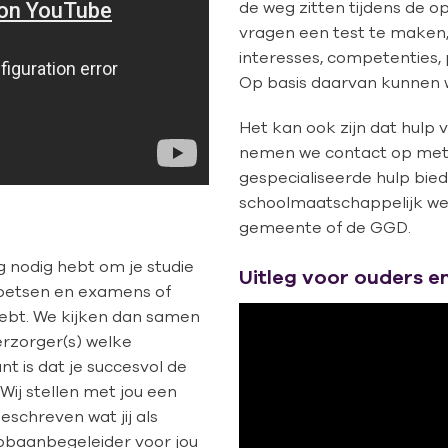
de weg zitten tijdens de op
vragen een test te maken
interesses, competenties, 
Op basis daarvan kunnen w
Het kan ook zijn dat hulp 
nemen we contact op met
gespecialiseerde hulp bie
schoolmaatschappelijk we
gemeente of de GGD.
g nodig hebt om je studie
Uitleg voor ouders e
 toetsen en examens of
hebt. We kijken dan samen
verzorger(s) welke
nt is dat je succesvol de
Wij stellen met jou een
schreven wat jij als
opbaanbegeleider voor jou