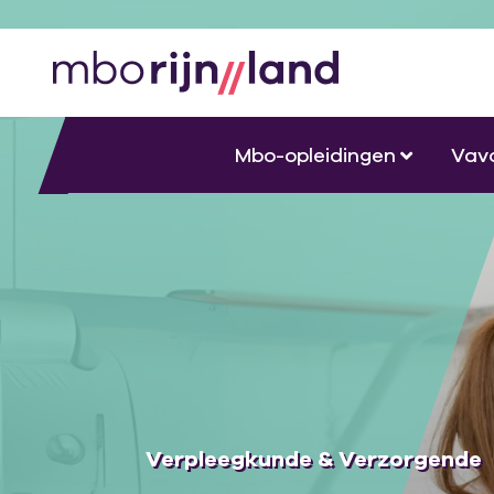
Mbo-opleidingen
Vav
Verpleegkunde & Verzorgende