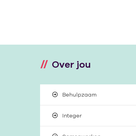
Over jou
Behulpzaam
Integer
nt vertelt