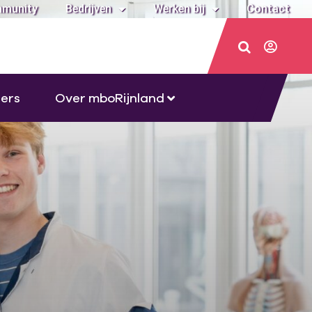
munity
Bedrijven
Werken bij
Contact
ers
Over mboRijnland