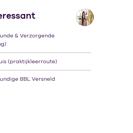
eressant
unde & Verzorgende
ng)
is (praktijkleerroute)
undige BBL Versneld