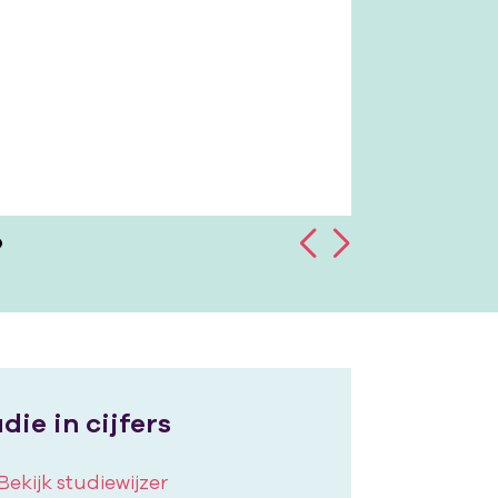
nland
Student 
die in cijfers
Bekijk studiewijzer