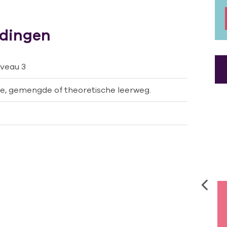
idingen
iveau 3
, gemengde of theoretische leerweg.
Tess (20 jaar) is
Nederlands
Kampioen
Verpleegkundige
2026