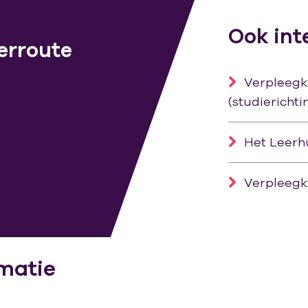
Ook int
eerroute
Verpleegk
(studierichti
Het Leerhu
Verpleegk
matie