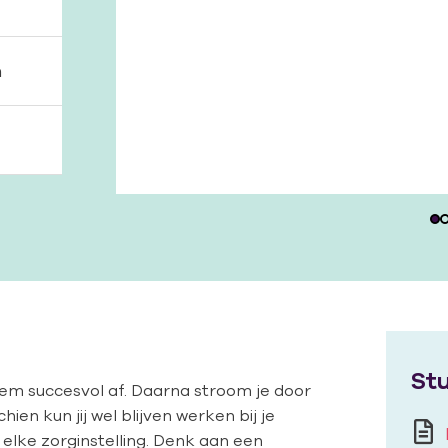
n
Verpleegkundige | mboRij
Stu
t hem succesvol af. Daarna stroom je door
ien kun jij wel blijven werken bij je
 elke zorginstelling. Denk aan een