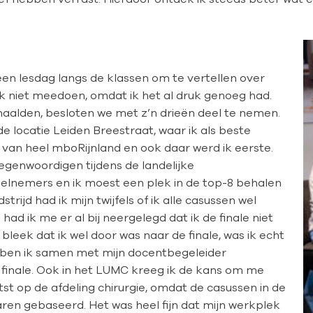
en lesdag langs de klassen om te vertellen over
e ik niet meedoen, omdat ik het al druk genoeg had.
aalden, besloten we met z’n drieën deel te nemen.
locatie Leiden Breestraat, waar ik als beste
 van heel mboRijnland en ook daar werd ik eerste.
tegenwoordigen tijdens de landelijke
deelnemers en ik moest een plek in de top-8 behalen
rijd had ik mijn twijfels of ik alle casussen wel
had ik me er al bij neergelegd dat ik de finale niet
leek dat ik wel door was naar de finale, was ik echt
a ben ik samen met mijn docentbegeleider
e finale. Ook in het LUMC kreeg ik de kans om me
st op de afdeling chirurgie, omdat de casussen in de
aren gebaseerd. Het was heel fijn dat mijn werkplek