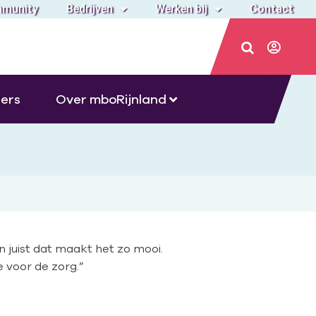
munity
Bedrijven
Werken bij
Contact
ers
Over mboRijnland
en juist dat maakt het zo mooi.
 voor de zorg.”