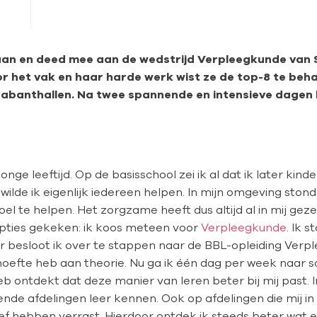
 aan en deed mee aan de wedstrijd Verpleegkunde van Sk
r het vak en haar harde werk wist ze de top-8 te beha
e Brabanthallen. Na twee spannende en intensieve dagen
jonge leeftijd. Op de basisschool zei ik al dat ik later ki
ilde ik eigenlijk iedereen helpen. In mijn omgeving stond 
el te helpen. Het zorgzame heeft dus altijd al in mij gez
opties gekeken: ik koos meteen voor
Verpleegkunde
. Ik 
ar besloot ik over te stappen naar de BBL-opleiding Verp
hoefte heb aan theorie. Nu ga ik één dag per week naar s
eb ontdekt dat deze manier van leren beter bij mij past. I
lende afdelingen leer kennen. Ook op afdelingen die mij i
itief hebben verrast. Hierdoor ontdek ik steeds beter wat e