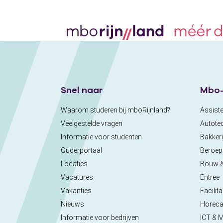
Snel naar
Mbo-
Waarom studeren bij mboRijnland?
Assiste
Veelgestelde vragen
Autote
Informatie voor studenten
Bakkeri
Ouderportaal
Beroe
Locaties
Bouw 
Vacatures
Entree
Vakanties
Facilita
Nieuws
Horec
Informatie voor bedrijven
ICT & 