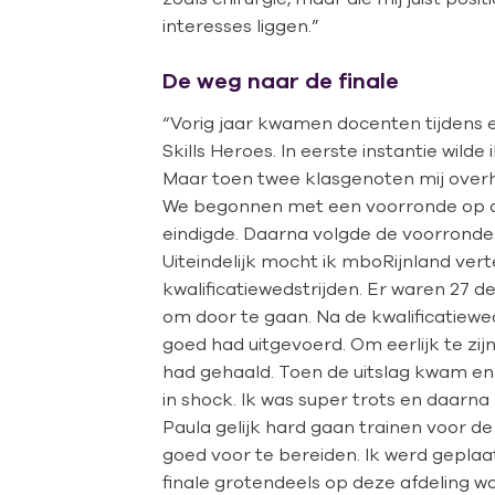
interesses liggen.”
De weg naar de finale
“Vorig jaar kwamen docenten tijdens e
Skills Heroes. In eerste instantie wild
Maar toen twee klasgenoten mij overh
We begonnen met een voorronde op de 
eindigde. Daarna volgde de voorronde
Uiteindelijk mocht ik mboRijnland ver
kwalificatiewedstrijden. Er waren 27 
om door te gaan. Na de kwalificatiewedst
goed had uitgevoerd. Om eerlijk te zijn 
had gehaald. Toen de uitslag kwam en b
in shock. Ik was super trots en daarn
Paula gelijk hard gaan trainen voor d
goed voor te bereiden. Ik werd geplaat
finale grotendeels op deze afdeling w