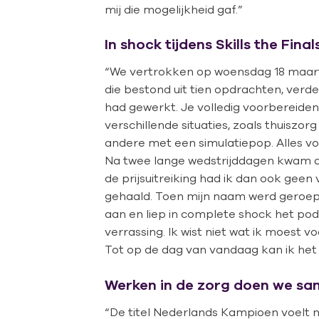
mij die mogelijkheid gaf.”
In shock tijdens Skills the Final
“We vertrokken op woensdag 18 maart n
die bestond uit tien opdrachten, ver
had gewerkt. Je volledig voorbereiden 
verschillende situaties, zoals thuiszo
andere met een simulatiepop. Alles voel
Na twee lange wedstrijddagen kwam de 
de prijsuitreiking had ik dan ook geen 
gehaald. Toen mijn naam werd geroepe
aan en liep in complete shock het po
verrassing. Ik wist niet wat ik moest v
Tot op de dag van vandaag kan ik het e
Werken in de zorg doen we s
“De titel Nederlands Kampioen voelt n