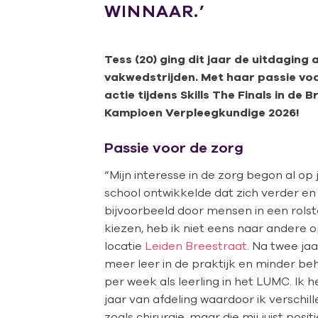
WINNAAR.’
Tess (20) ging dit jaar de uitdaging
vakwedstrijden. Met haar passie voo
actie tijdens Skills The Finals in d
Kampioen Verpleegkundige 2026!
Passie voor de zorg
“Mijn interesse in de zorg begon al op 
school ontwikkelde dat zich verder en w
bijvoorbeeld door mensen in een rolsto
kiezen, heb ik niet eens naar andere 
locatie
Leiden Breestraat
. Na twee ja
meer leer in de praktijk en minder be
per week als leerling in het LUMC. Ik h
jaar van afdeling waardoor ik verschil
zoals chirurgie, maar die mij juist pos