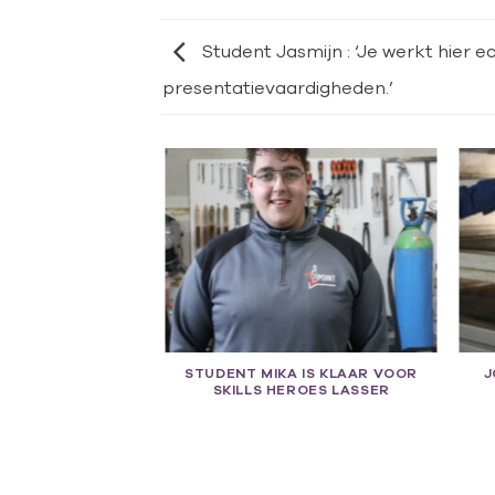
Student Jasmijn : ‘Je werkt hier 
presentatievaardigheden.’
T WERKEN IN DE
STUDENT MIKA IS KLAAR VOOR
J
 JE HEEL VEEL
SKILLS HEROES LASSER
ERING.’