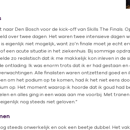
s
aar Den Bosch voor de kick-off van Skills The Finals. O
deeld over twee dagen. Het waren twee intensieve dagen 
is eigenlijk niet mogelijk, want zo’n finale moet je echt 
rg of een acute situatie in het ziekenhuis. Bij sommige op
de zo realistisch dat ik me makkelijk kon inleven in de si
ontlading. Ik was enorm trots dat ik er had gestaan en da
verwachtingen. Alle finalisten waren ontzettend goed en ik
n om het podium op te komen, had ik het niet eens door.
dium op. Het moment waarop ik hoorde dat ik goud had b
oelen en alles ging in een waas aan me voorbij. Met tranen
igenlijk nog steeds niet geloven.”
amen
og steeds onwerkelijk en ook een beetje dubbel. Het vak