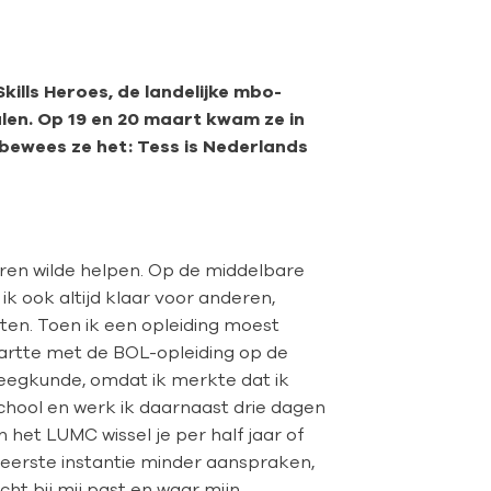
ills Heroes, de landelijke mbo-
len. Op 19 en 20 maart kwam ze in
 bewees ze het: Tess is Nederlands
nderen wilde helpen. Op de middelbare
ik ook altijd klaar voor anderen,
eten. Toen ik een opleiding moest
startte met de BOL-opleiding op de
leegkunde, omdat ik merkte dat ik
chool en werk ik daarnaast drie dagen
n het LUMC wissel je per half jaar of
n eerste instantie minder aanspraken,
cht bij mij past en waar mijn