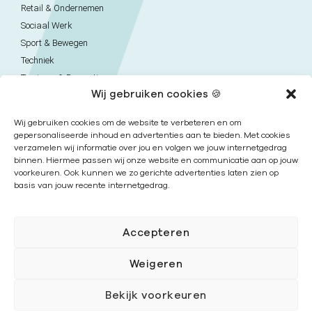
Retail & Ondernemen
Sociaal Werk
Sport & Bewegen
Techniek
Toerisme & Recreatie
Wij gebruiken cookies 🍪
Uiterlijke Verzorging
Veiligheid
Wij gebruiken cookies om de website te verbeteren en om
Verpleegkunde & Verzorgende
gepersonaliseerde inhoud en advertenties aan te bieden. Met cookies
Next College Vavo
verzamelen wij informatie over jou en volgen we jouw internetgedrag
binnen. Hiermee passen wij onze website en communicatie aan op jouw
voorkeuren. Ook kunnen we zo gerichte advertenties laten zien op
basis van jouw recente internetgedrag.
Contact
Naar contactpagina
Accepteren
Onze locaties
Weigeren
Nieuwsbrief
Bekijk voorkeuren