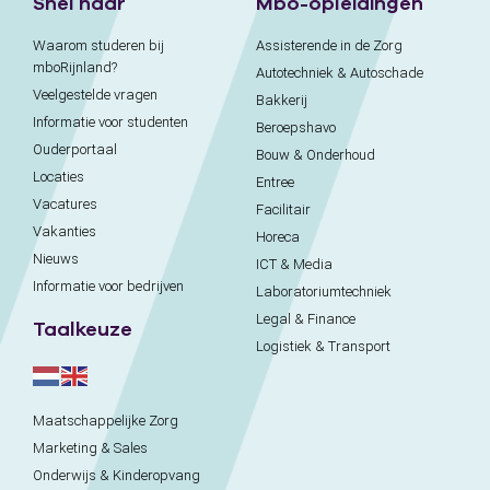
Snel naar
Mbo-opleidingen
Waarom studeren bij
Assisterende in de Zorg
mboRijnland?
Autotechniek & Autoschade
Veelgestelde vragen
Bakkerij
Informatie voor studenten
Beroepshavo
Ouderportaal
Bouw & Onderhoud
Locaties
Entree
Vacatures
Facilitair
Vakanties
Horeca
Nieuws
ICT & Media
Informatie voor bedrijven
Laboratoriumtechniek
Legal & Finance
Taalkeuze
Logistiek & Transport
Maatschappelijke Zorg
Marketing & Sales
Onderwijs & Kinderopvang