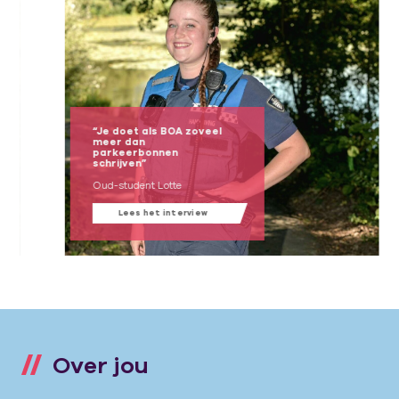
“Je doet als BOA zoveel
meer dan
parkeerbonnen
schrijven”
Oud-student Lotte
Lees het interview
Over jou