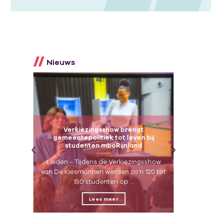
Nieuws
Verkiezingsshow brengt
gemeentepolitiek tot leven bij
aat
studenten mboRijnland
n
Leiden – Tijdens de Verkiezingsshow
van De Kiesmannen werden zo’n 120 tot
...
150 studenten op ...
Lees meer