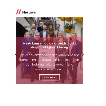
Nieuws
Meer kansen op de arbeidsmarkt
door praktijkverklaring
ar
Op 27 november ondertekenden Saskia
ún
Schenning, bestuurslid mboRijnland en
Jan Iedema, plaatsvervangend
voorzitter van de ...
Lees meer