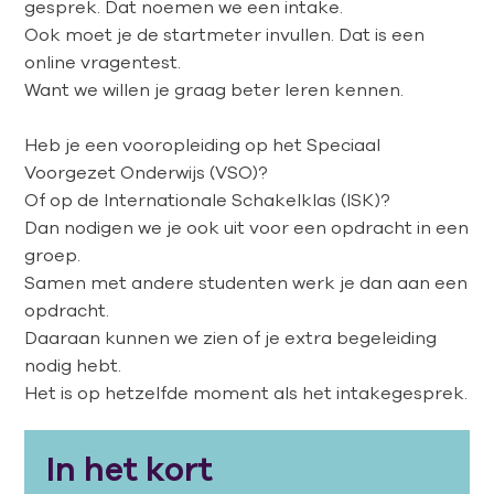
gesprek
. Dat noemen we een
intake
.
Ook moet
je
de
startmeter
i
n
vullen.
Dat is e
en
online vragentest.
Want w
e willen je graag beter leren kennen.
Heb je een vooropleiding
op
het Speciaal
Voorgezet Onderwijs (VSO)
?
O
f
op
de Internationale Schakelklas
(
ISK
)
?
D
an nodigen we je ook uit voor een
opdracht in een
groep.
Samen met andere studenten werk je dan aan een
opdracht.
Daaraan kunnen we zien of je extra begeleiding
nodig hebt.
Het
is op hetzelfde moment als het
intake
gesprek
.
In het kort