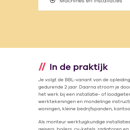
Machines en installaties
In de praktijk
Je volgt de BBL-variant van de opleidin
gedurende 2 jaar. Daarna stroom je door
het werk bij een installatie- of loodgiete
werktekeningen en mondelinge instructi
woningen, kleine bedrijfspanden, kanto
Als monteur werktuigkundige installaties
geisers, boilers, cv-ketels, radiatoren en