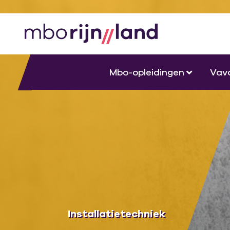
Mbo-opleidingen
Vav
Installatietechniek