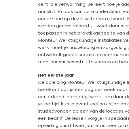
centrale verwarming. Je leert hoe je daa
aansluit. En ook sanitaire onderdelen v
onderhoud op deze systemen uitvoert. E
worden gecontroleerd. Jij weet daar str
toepassen in het praktijkgedeelte van de
Monteur Werktuigkundige Installaties ve
werk moet je nauwkeurig en zorgvuldig 
ontwikkelt goede sociale en communicatie
monteur succesvol uit te voeren en ben 
Het eerste jaar
De opleiding Monteur Werktuigkundige In
betekent dat je één dag per week naar 
een erkend leerbedrijf werkt om daar de
je leeftijd, kun je eventueel ook starte
studieavonden op een van de locaties van
een bedrijf. De lessen volg je in speciaal
opleiding duurt twee jaar en is zeer prakt