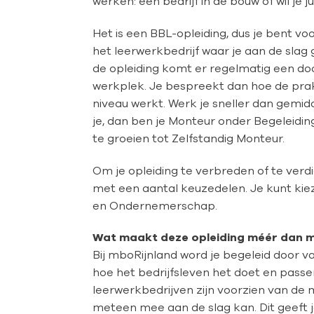
werken: een bedrijf in de bouw of wil je j
Het is een BBL-opleiding, dus je bent voor
het leerwerkbedrijf waar je aan de slag
de opleiding komt er regelmatig een doc
werkplek. Je bespreekt dan hoe de prakt
niveau werkt. Werk je sneller dan gemi
je, dan ben je Monteur onder Begeleidin
te groeien tot Zelfstandig Monteur.
Om je opleiding te verbreden of te verdi
met een aantal keuzedelen. Je kunt kie
en Ondernemerschap.
Wat maakt deze opleiding méér dan 
Bij mboRijnland word je begeleid door v
hoe het bedrijfsleven het doet en pass
leerwerkbedrijven zijn voorzien van de 
meteen mee aan de slag kan. Dit geeft j