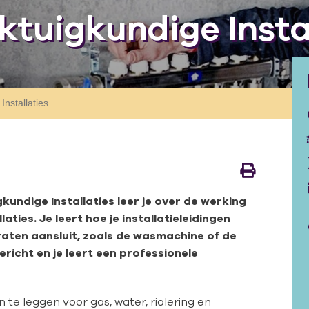
tuigkundige Instal
nstallaties
undige Installaties leer je over de werking
ties. Je leert hoe je installatieleidingen
raten aansluit, zoals de wasmachine of de
gericht en je leert een professionele
n te leggen voor gas, water, riolering en