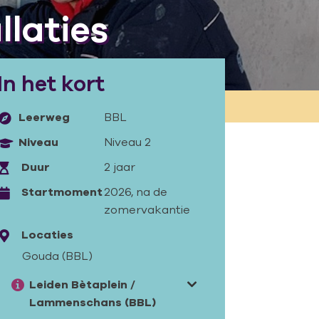
laties
In het kort
Leerweg
BBL
Niveau
Niveau 2
Duur
2 jaar
Startmoment
2026, na de
zomervakantie
Locaties
Gouda (BBL)
Leiden Bètaplein /
Lammenschans (BBL)