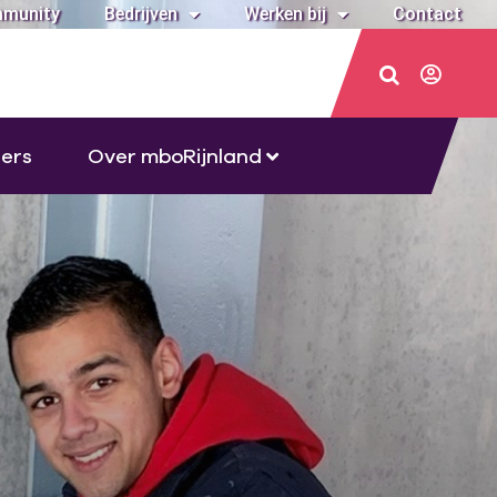
munity
Bedrijven
Werken bij
Contact
ers
Over mboRijnland