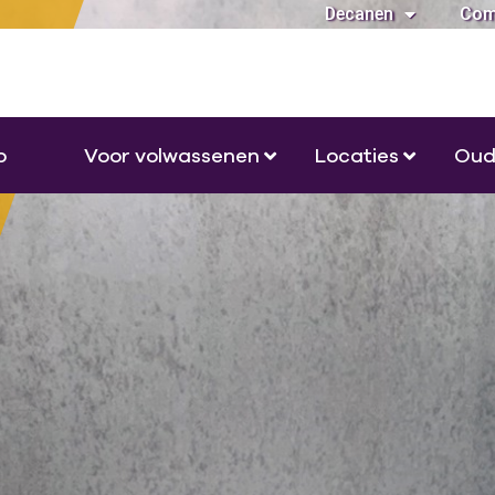
Decanen
Com
o
Voor volwassenen
Locaties
Oud