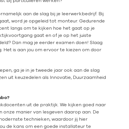
uist bij particulieren werken?
namelijk aan de slag bij je leerwerkbedrijf. Bij
 gaat, word je opgeleid tot monteur. Gedurende
ent langs om te kijken hoe het gaat op je
ijkvoortgang gaat en of je op het juiste
ddeld? Dan mag je eerder examen doen! Slaag
g. Het is aan jou om ervoor te kiezen om door
epen, ga je in je tweede jaar ook aan de slag
zen uit keuzedelen als Innovatie, Duurzaamheid
mbo?
akdocenten uit de praktijk. We kijken goed naar
en onze manier van lesgeven daarop aan. De
modernste technieken, waardoor jij hier
ou de kans om een goede installateur te