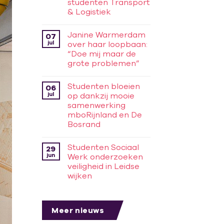
studenten Transport
& Logistiek
Janine Warmerdam
07
jul
over haar loopbaan:
“Doe mij maar de
grote problemen”
Studenten bloeien
06
jul
op dankzij mooie
samenwerking
mboRijnland en De
Bosrand
Studenten Sociaal
29
jun
Werk onderzoeken
veiligheid in Leidse
wijken
Meer nieuws