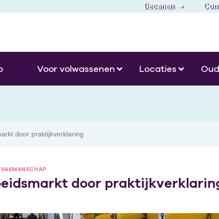
Decanen
Com
o
Voor volwassenen
Locaties
Oud
rkt door praktijkverklaring
,
VAKMANSCHAP
eidsmarkt door praktijkverklarin