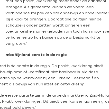
met een praktijkverklaring meer onder de aandacht
brengen. Als gemeente kunnen we vooral een
verbindende rol pakken om onderwijs en onderneme
bij elkaar te brengen. Doordat alle partijen hier de
schouders onder zetten wordt jongeren een
toegankelijke manier geboden om toch hun mbo-niv
te halen en zo hun kansen op de arbeidsmarkt te
vergroten.”
mboRijnland eerste in de regio
is de eerste in de regio. De praktijkverklaring biedt
-diploma of -certificaat niet haalbaar is. Via deze
gheden op de werkvloer bij een Erkend Leerbedrijf en
ent als bewijs van hun inzet en ontwikkeling.
de eerste partij te zijn in de arbeidsmarktregio Zuid-Holl
raktijkverklaringen. Dit biedt veel kansen aan een gro
geschoold blijven.”