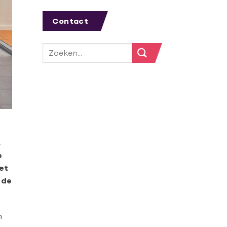
Contact
,
e
et
 de
n