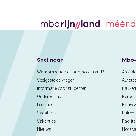
Snel naar
Mbo-
Waarom studeren bij mboRijnland?
Assiste
Veelgestelde vragen
Autote
Informatie voor studenten
Bakkeri
Ouderportaal
Beroe
Locaties
Bouw 
Vacatures
Entree
Vakanties
Facilita
Nieuws
Horec