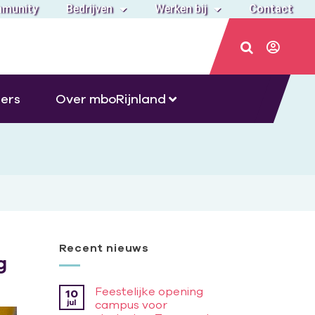
munity
Bedrijven
Werken bij
Contact
ers
Over mboRijnland
Recent nieuws
g
Feestelijke opening
10
jul
campus voor