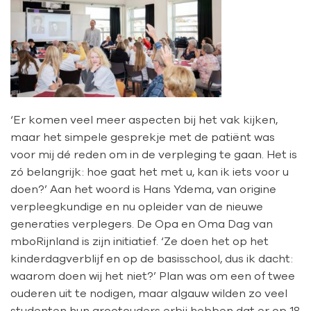
‘Er komen veel meer aspecten bij het vak kijken,
maar het simpele gesprekje met de patiënt was
voor mij dé reden om in de verpleging te gaan. Het is
zó belangrijk: hoe gaat het met u, kan ik iets voor u
doen?’ Aan het woord is Hans Ydema, van origine
verpleegkundige en nu opleider van de nieuwe
generaties verplegers. De Opa en Oma Dag van
mboRijnland is zijn initiatief. ‘Ze doen het op het
kinderdagverblijf en op de basisschool, dus ik dacht:
waarom doen wij het niet?’ Plan was om een of twee
ouderen uit te nodigen, maar algauw wilden zo veel
studenten hun grootouders erbij hebben dat er op 18