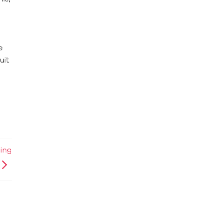
e
uit
ling