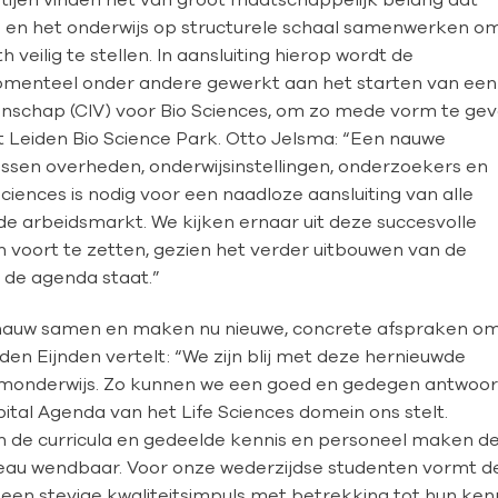
 en het onderwijs op structurele schaal samenwerken o
veilig te stellen. In aansluiting hierop wordt de
menteel onder andere gewerkt aan het starten van een
nschap (CIV) voor Bio Sciences, om zo mede vorm te ge
Leiden Bio Science Park. Otto Jelsma: “Een nauwe
ssen overheden, onderwijsinstellingen, onderzoekers en
iences is nodig voor een naadloze aansluiting van alle
e arbeidsmarkt. We kijken ernaar uit deze succesvolle
voort te zetten, gezien het verder uitbouwen van de
p de agenda staat.”
jd nauw samen en maken nu nieuwe, concrete afspraken o
 den Eijnden vertelt: “We zijn blij met deze hernieuwde
umonderwijs. Zo kunnen we een goed en gedegen antwoo
tal Agenda van het Life Sciences domein ons stelt.
in de curricula en gedeelde kennis en personeel maken d
veau wendbaar. Voor onze wederzijdse studenten vormt d
n stevige kwaliteitsimpuls met betrekking tot hun kenn