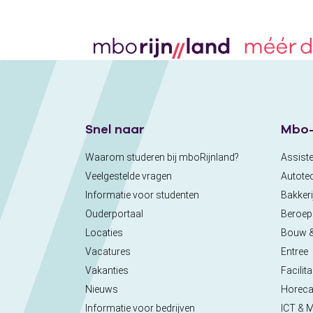
Snel naar
Mbo-
Waarom studeren bij mboRijnland?
Assiste
Veelgestelde vragen
Autote
Informatie voor studenten
Bakkeri
Ouderportaal
Beroe
Locaties
Bouw 
Vacatures
Entree
Vakanties
Facilita
Nieuws
Horec
Informatie voor bedrijven
ICT & 