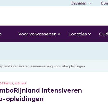
Decanen
Com
o
Voor volwassenen
Locaties
Oud
nland intensiveren samenwerking voor lab-opleidingen
DERWIJS
,
NIEUWS
mboRijnland intensiveren
b-opleidingen