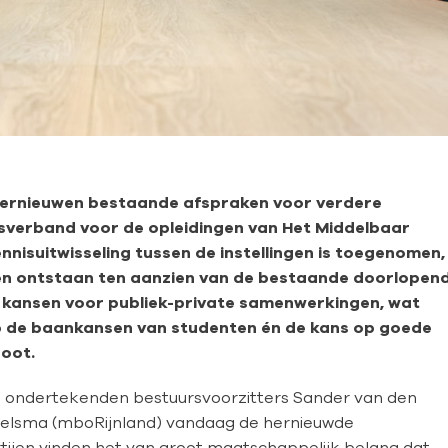
vernieuwen bestaande afspraken voor verdere
sverband voor de opleidingen van Het Middelbaar
nisuitwisseling tussen de instellingen is toegenomen,
n ontstaan ten aanzien van de bestaande doorlopen
e kansen voor publiek-private samenwerkingen, wat
 op de baankansen van studenten én de kans op goede
oot.
 ondertekenden bestuursvoorzitters Sander van den
 Jelsma (mboRijnland) vandaag de hernieuwde
jen vinden het van groot maatschappelijk belang dat