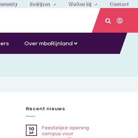
munity
Bedrijven
Werken bij
Contact
ers
Over mboRijnland
Recent nieuws
Feestelijke opening
10
jul
campus voor