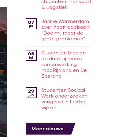
studenten Transport
& Logistiek
Janine Warmerdam
07
jul
over haar loopbaan:
“Doe mij maar de
grote problemen”
Studenten bloeien
06
jul
op dankzij mooie
samenwerking
mboRijnland en De
Bosrand
Studenten Sociaal
29
jun
Werk onderzoeken
veiligheid in Leidse
wijken
Meer nieuws