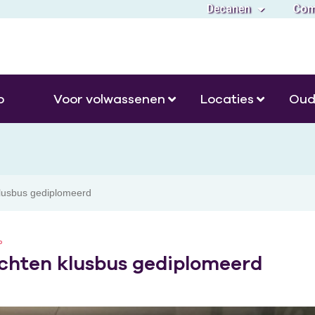
Decanen
Com
o
Voor volwassenen
Locaties
Oud
klusbus gediplomeerd
P
achten klusbus gediplomeerd