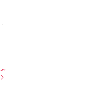
is
Act