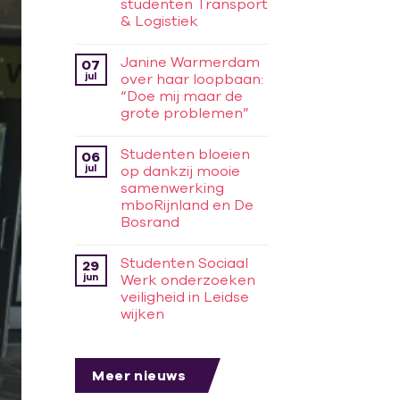
studenten Transport
& Logistiek
Janine Warmerdam
07
jul
over haar loopbaan:
“Doe mij maar de
grote problemen”
Studenten bloeien
06
jul
op dankzij mooie
samenwerking
mboRijnland en De
Bosrand
Studenten Sociaal
29
jun
Werk onderzoeken
veiligheid in Leidse
wijken
Meer nieuws