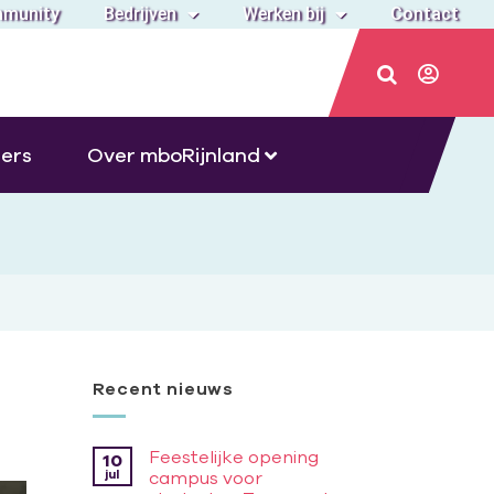
munity
Bedrijven
Werken bij
Contact
ers
Over mboRijnland
Recent nieuws
Feestelijke opening
10
jul
campus voor