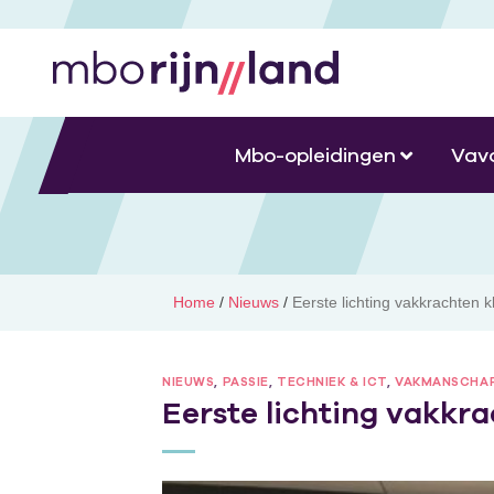
Mbo-opleidingen
Vav
Home
/
Nieuws
/
Eerste lichting vakkrachten 
NIEUWS
,
PASSIE
,
TECHNIEK & ICT
,
VAKMANSCHA
Eerste lichting vakkr