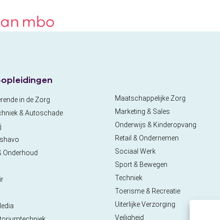
opleidingen
Maatschappelijke Zorg
rende in de Zorg
Marketing & Sales
chniek & Autoschade
Onderwijs & Kinderopvang
j
Retail & Ondernemen
pshavo
Sociaal Werk
& Onderhoud
Sport & Bewegen
Techniek
ir
Toerisme & Recreatie
a
Uiterlijke Verzorging
Media
Veiligheid
toriumtechniek