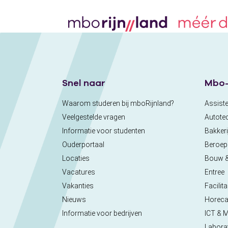
Snel naar
Mbo-
Waarom studeren bij mboRijnland?
Assiste
Veelgestelde vragen
Autote
Informatie voor studenten
Bakkeri
Ouderportaal
Beroe
Locaties
Bouw 
Vacatures
Entree
Vakanties
Facilita
Nieuws
Horec
Informatie voor bedrijven
ICT & 
Labora