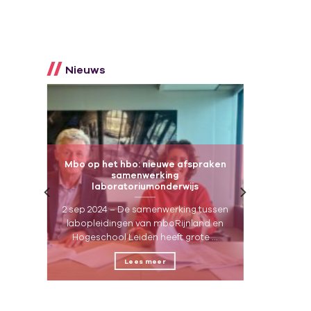
Nieuws
n
Mbo op het hbo: nieuwe afspraken
samenwerking
laboratoriumonderwijs
den
2 sep 2024 – De samenwerking tussen
s
labopleidingen van mboRijnland en
Hogeschool Leiden heeft grote ...
Lees meer