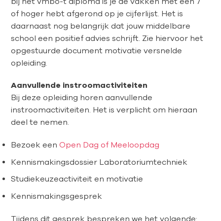
bij het vmbo-t diploma is je de vakken met een 7
of hoger hebt afgerond op je cijferlijst. Het is
daarnaast nog belangrijk dat jouw middelbare
school een positief advies schrijft. Zie hiervoor het
opgestuurde document motivatie versnelde
opleiding.
Aanvullende instroomactiviteiten
Bij deze opleiding horen aanvullende
instroomactiviteiten. Het is verplicht om hieraan
deel te nemen.
Bezoek een
Open Dag of Meeloopdag
Kennismakingsdossier Laboratoriumtechniek
Studiekeuzeactiviteit en motivatie
Kennismakingsgesprek
Tijdens dit gesprek bespreken we het volgende: