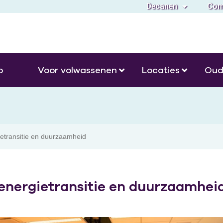
Decanen
Com
o
Voor volwassenen
Locaties
Oud
transitie en duurzaamheid
nergietransitie en duurzaamhei