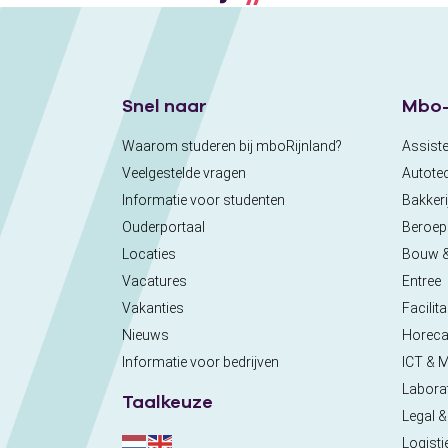
Snel naar
Mbo-
Waarom studeren bij mboRijnland?
Assiste
Veelgestelde vragen
Autote
Informatie voor studenten
Bakkeri
Ouderportaal
Beroe
Locaties
Bouw 
Vacatures
Entree
Vakanties
Facilita
Nieuws
Horec
Informatie voor bedrijven
ICT & 
Labora
Taalkeuze
Legal &
Logisti