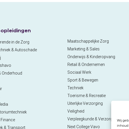
opleidingen
Maatschappelijke Zorg
rende in de Zorg
Marketing & Sales
chniek & Autoschade
Onderwijs & Kinderopvang
j
Retail & Ondernemen
pshavo
Sociaal Werk
& Onderhoud
Sport & Bewegen
Techniek
ir
Toerisme & Recreatie
a
Uiterlijke Verzorging
Media
Veiligheid
toriumtechniek
Verpleegkunde & Verzorgende
 Finance
Wij geb
inhoud 
Next College Vavo
ek & Transport