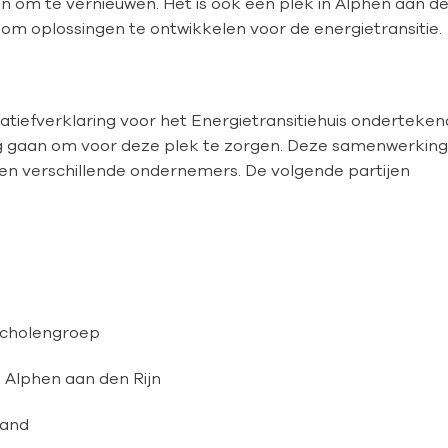
an om te vernieuwen. Het is ook een plek in Alphen aan d
 om oplossingen te ontwikkelen voor de energietransitie.
iatiefverklaring voor het Energietransitiehuis onderteken
ag gaan om voor deze plek te zorgen. Deze samenwerking
s en verschillende ondernemers. De volgende partijen
scholengroep
k Alphen aan den Rijn
land