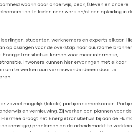
aamheid waarin door onderwijs, bedrijfsleven en andere
emers toe te leiden naar werk en/of een opleiding in d
 leerlingen, studenten, werknemers en experts elkaar. Hi
 aan oplossingen voor de overstap naar duurzame bronne
t Energietransitiehuis komen voor meer informatie,
ietransitie. Inwoners kunnen hier ervaringen met elkaar
jven om te werken aan vernieuwende ideeën door te
eren.
aar zoveel mogelijk (lokale) partijen samenkomen. Partij
, onderwijs en vernieuwing. Zij werken aan plannen voor de
 Hiermee draagt het Energietransitiehuis bij aan de Hum
e (toekomstige) problemen op de arbeidsmarkt te verklei