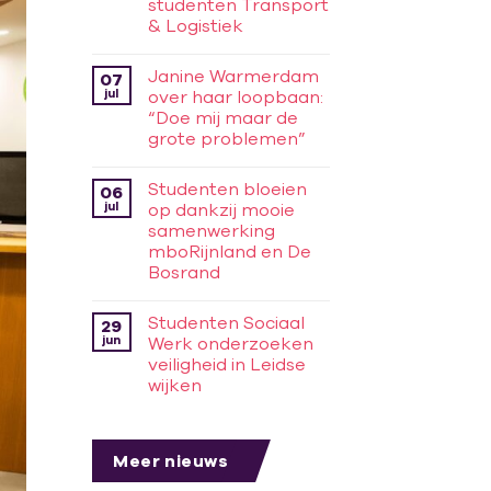
studenten Transport
& Logistiek
Janine Warmerdam
07
jul
over haar loopbaan:
“Doe mij maar de
grote problemen”
Studenten bloeien
06
jul
op dankzij mooie
samenwerking
mboRijnland en De
Bosrand
Studenten Sociaal
29
jun
Werk onderzoeken
veiligheid in Leidse
wijken
Meer nieuws