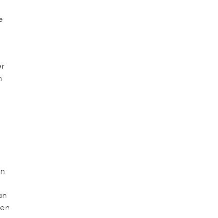
e
er
n
en
an
nen