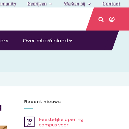
munity
Bedrijven
Werken bij
Contact
ers
Over mboRijnland
Recent nieuws
d
Feestelijke opening
10
jul
campus voor