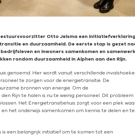
tuursvoorzitter Otto Jelsma een initiatiefverklarin
ransitie en duurzaamheid. De eerste stap is gezet na
d, bedrijfsleven en inwoners samenkomen en samenwer
ukken rondom duurzaamheid in Alphen aan den Rijn.
uis genoemd. Hier wordt vanuit verschillende invalshoek
oneel te zorgen voor de energietransitie. De
 duurzame bronnen van energie. Om de
n Rijn te halen is nu te weinig personeel. Dit probleem
plossen. Het Energietransitiehuis zorgt voor een plek waa
en en het onderwijs samenkomen om kennis te delen en te
 is een belangrijk initiatief om te komen tot een