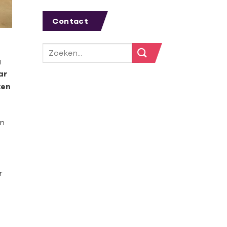
Contact
g
ar
ken
en
r