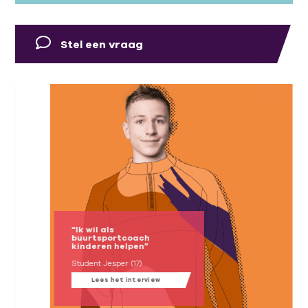
Stel een vraag
“Ik wil als
buurtsportcoach
kinderen helpen”
Student Jesper (17)
Lees het interview