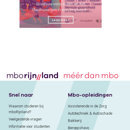
U
Stadhuis van Leiden en het
Stadhuisplein in een bruisend ...
Lees meer
Snel naar
Mbo-opleidingen
Waarom studeren bij
Assisterende in de Zorg
mboRijnland?
Autotechniek & Autoschade
Veelgestelde vragen
Bakkerij
Informatie voor studenten
Beroepshavo