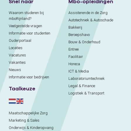
Snel naar
Mbo-opleidingen
Waarom studeren bij
Assisterende in de Zorg
mboRijnland?
Autotechniek & Autoschade
Veelgestelde vragen
Bakkerij
Informatie voor studenten
Beroepshavo
Ouderportaal
Bouw & Onderhoud
Locaties
Entree
Vacatures
Facilitair
Vakanties
Horeca
Nieuws
ICT & Media
Informatie voor bedrijven
Laboratoriumtechniek
Legal & Finance
Taalkeuze
Logistiek & Transport
Maatschappelijke Zorg
Marketing & Sales
Onderwijs & Kinderopvang