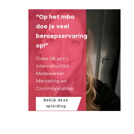
“Op het mbo
doe je veel
beroepservaring
op!”
Ciske (16 jaar)
Internationaal
Medewerker
Marketing en
Communication
Bekijk deze
opleiding