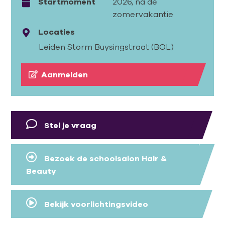
Startmoment
2026, na de
zomervakantie
Locaties
Leiden Storm Buysingstraat (BOL)
Aanmelden
Stel je vraag
Bezoek de schoolsalon Hair &
Beauty
Bekijk voorlichtingsvideo