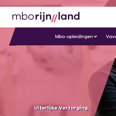
Mbo-opleidingen
Vav
Uiterlijke Verzorging