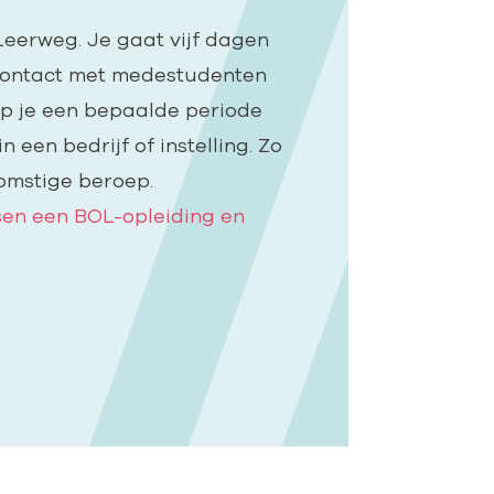
eerweg. Je gaat vijf dagen
 contact met medestudenten
oop je een bepaalde periode
 een bedrijf of instelling. Zo
omstige beroep.
ssen een BOL-opleiding en