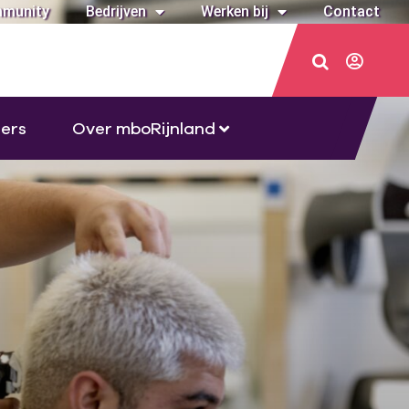
munity
Bedrijven
Werken bij
Contact
ers
Over mboRijnland