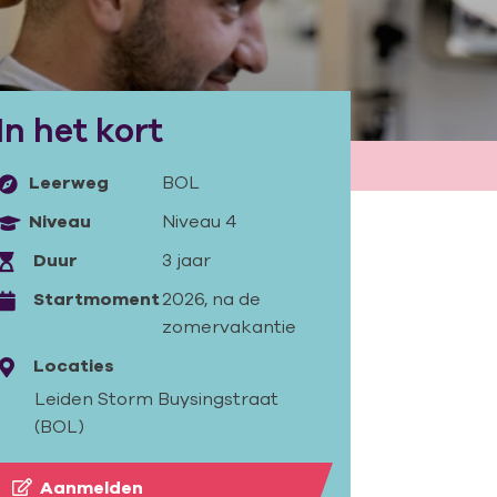
In het kort
Leerweg
BOL
Niveau
Niveau 4
Duur
3 jaar
Startmoment
2026, na de
zomervakantie
Locaties
Leiden Storm Buysingstraat
(BOL)
Aanmelden