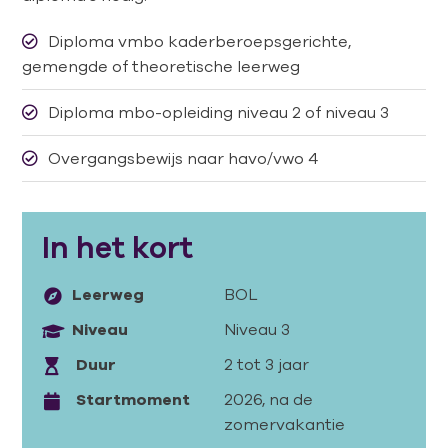
Diploma vmbo kaderberoepsgerichte,
gemengde of theoretische leerweg
Diploma mbo-opleiding niveau 2 of niveau 3
Overgangsbewijs naar havo/vwo 4
In het kort
Leerweg
BOL
Niveau
Niveau 3
Duur
2 tot 3 jaar
Startmoment
2026, na de
zomervakantie