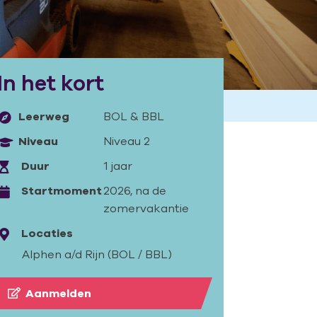
In het kort
Leerweg
BOL
&
BBL
Niveau
Niveau 2
Duur
1 jaar
Startmoment
2026, na de
zomervakantie
Locaties
Alphen a/d Rijn (BOL / BBL)
Aanmelden