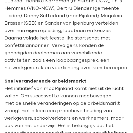
LLokaal. Henrike Karreman (ministerie OCW), Thijs
Hemmes (VNO-NCW), Gertru Diender (gemeente
Leiden), Danny Sutterland (mboRijnland), Marjolein
Brasser (SBB) en Sander van Ipenburg vertelden
over hun eigen opleiding, loopbaan en keuzes.
Daarna volgde het feestelijke startschot met
confettikannonnen. Vervolgens konden de
genodigden deelnemen aan verschillende
activiteiten, zoals een loopbaangesprek, een
netwerkgesprek en voorlichting over kansberoepen.
Snel veranderende arbeidsmarkt
Het initiatief van mboRijnland komt niet uit de lucht
vallen. Om succesvol te kunnen meebewegen
met de snelle veranderingen op de arbeidsmarkt
vraagt niet alleen een proactieve houding van
werkgevers, schoolverlaters en werknemers, maar
ook van het onderwijs. Het is belangrijk dat het
onderwijsaanbod aansluit op recente ontwikkelingen