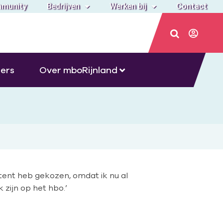
munity
Bedrijven
Werken bij
Contact
ers
Over mboRijnland
istent heb gekozen, omdat ik nu al
zijn op het hbo.’