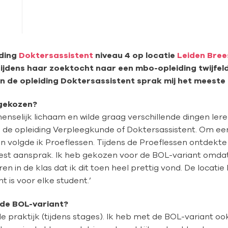
iding
Doktersassistent
niveau 4 op locatie
Leiden Bree
r. Tijdens haar zoektocht naar een mbo-opleiding twijfe
van de opleiding Doktersassistent sprak mij het meeste 
 gekozen?
 menselijk lichaam en wilde graag verschillende dingen leren
n de opleiding Verpleegkunde of Doktersassistent. Om ee
volgde ik Proeflessen. Tijdens de Proeflessen ontdekte i
eest aansprak. Ik heb gekozen voor de BOL-variant omda
 in de klas dat ik dit toen heel prettig vond. De locatie 
 is voor elke student.’
n de BOL-variant?
 de praktijk (tijdens stages). Ik heb met de BOL-variant o