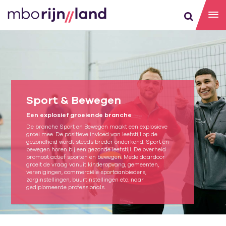
Sport & Bewegen
Een explosief groeiende branche
De branche Sport en Bewegen maakt een explosieve
groei mee. De positieve invloed van leefstijl op de
gezondheid wordt steeds breder onderkend. Sport en
bewegen horen bij een gezonde leefstijl. De overheid
promoot actief sporten en bewegen. Mede daardoor
groeit de vraag vanuit kinderopvang, gemeenten,
verenigingen, commerciële sportaanbieders,
zorginstellingen, buurtinstellingen etc. naar
gediplomeerde professionals.