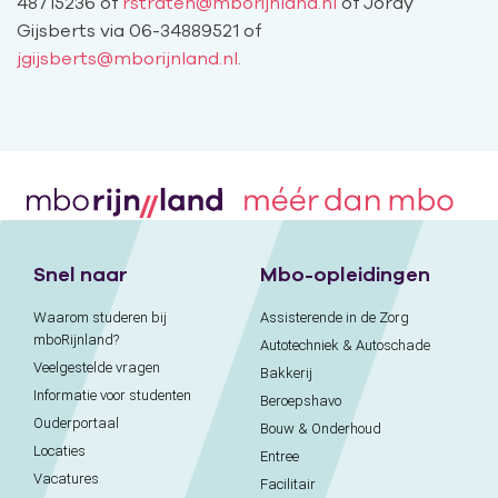
48715236
of
rstraten@mborijnland.nl
of
Jordy
Gijsberts via
06-34889521
of
j
gijsberts@mborijnland.nl
.
Snel naar
Mbo-opleidingen
Waarom studeren bij
Assisterende in de Zorg
mboRijnland?
Autotechniek & Autoschade
Veelgestelde vragen
Bakkerij
Informatie voor studenten
Beroepshavo
Ouderportaal
Bouw & Onderhoud
Locaties
Entree
Vacatures
Facilitair