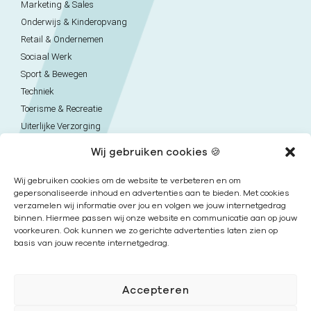
Marketing & Sales
Onderwijs & Kinderopvang
Retail & Ondernemen
Sociaal Werk
Sport & Bewegen
Techniek
Toerisme & Recreatie
Uiterlijke Verzorging
Veiligheid
Wij gebruiken cookies 🍪
Verpleegkunde & Verzorgende
Next College Vavo
Wij gebruiken cookies om de website te verbeteren en om
gepersonaliseerde inhoud en advertenties aan te bieden. Met cookies
verzamelen wij informatie over jou en volgen we jouw internetgedrag
binnen. Hiermee passen wij onze website en communicatie aan op jouw
Contact
voorkeuren. Ook kunnen we zo gerichte advertenties laten zien op
basis van jouw recente internetgedrag.
Naar contactpagina
Onze locaties
Accepteren