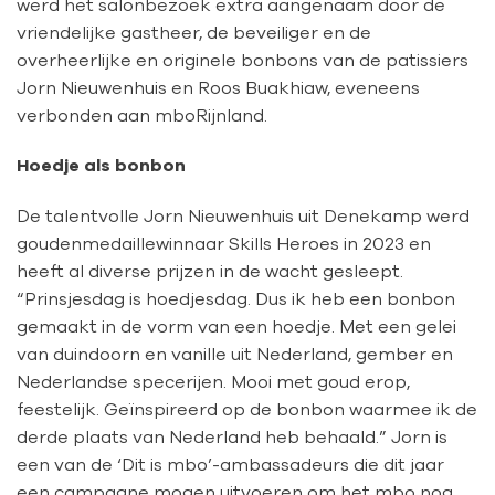
werd het salonbezoek extra aangenaam door de
vriendelijke gastheer, de beveiliger en de
overheerlijke en originele bonbons van de patissiers
Jorn Nieuwenhuis en Roos Buakhiaw, eveneens
verbonden aan mboRijnland.
Hoedje als bonbon
De talentvolle Jorn Nieuwenhuis uit Denekamp werd
goudenmedaillewinnaar Skills Heroes in 2023 en
heeft al diverse prijzen in de wacht gesleept.
“Prinsjesdag is hoedjesdag. Dus ik heb een bonbon
gemaakt in de vorm van een hoedje. Met een gelei
van duindoorn en vanille uit Nederland, gember en
Nederlandse specerijen. Mooi met goud erop,
feestelijk. Geïnspireerd op de bonbon waarmee ik de
derde plaats van Nederland heb behaald.” Jorn is
een van de ‘Dit is mbo’-ambassadeurs die dit jaar
een campagne mogen uitvoeren om het mbo nog