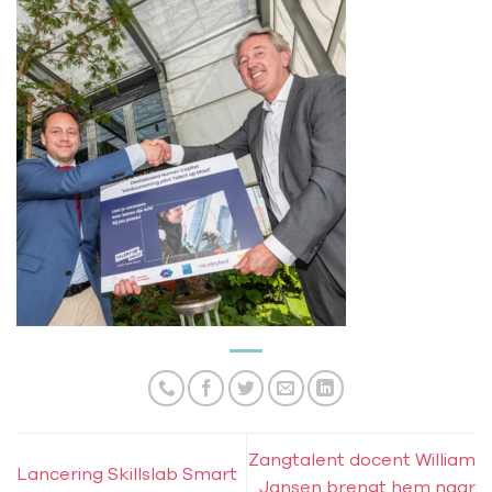
Zangtalent docent William
Lancering Skillslab Smart
Jansen brengt hem naar