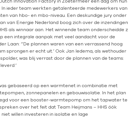
utch Innovation Factory in Zoetermeer één dag om hun
 In ieder team werkten getalenteerde medewerkers van
nten van hbo- en mbo-niveau. Een deskundige jury onder
Laan van Energie Nederland boog zich over de inzendingen
 HHS als winnaar aan. Het winnende team onderscheidde z
p een integrale aanpak met veel aandacht voor de
der Laan: ‘’De plannen waren van een verrassend hoog
eam sprongen er echt uit.’ Ook Jan Iedema, als wethouder
spolder, was blij verrast door de plannen van de teams:
leverd.’
was gebaseerd op een warmtenet in combinatie met
epompen, zonnepanelen en gebouwisolatie. In het plan
elegd voor een booster-warmtepomp om het tapwater te
spreken over het feit dat Team Heijmans – HHS óók
iet willen investeren in isolatie en lage