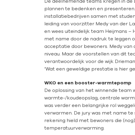
De deelnemende teams kregen in de D
plannen te bedenken en presenteren.
installatiebedrijven samen met stude
leiding van voorzitter Medy van der 
en wees uiteindelijk team Heijmans –
met name door de nadruk te leggen o
acceptatie door bewoners. Medy van 
niveau. Maar de voorstellen van dit t
verantwoordelijk voor de wijk Drieman
‘Wat een geweldige prestatie is hier ge
WKO en een booster-warmtepomp
De oplossing van het winnende team 
warmte-/koudeopslag, centrale warmt
was verder een belangrijke rol wegg
verwarmen. De jury was met name te 
rekening hield met bewoners die (nog) n
temperatuurverwarming.