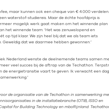
rofee, maar kunnen ook een cheque van € 4.000 verdelen
n waterstof-studiereis. Maar de échte hoofdprijs is
ermeer mogelijk werk gaat maken om het winnende plan
n van het winnende team: ‘Het was zenuwslopend en
op tijd klaar. We zijn heel blij dat we als team iets
n. Geweldig dat we daarmee hebben gewonnen.’
hniek Nederland wenste de deelnemende teams samen m
eer veel succes bij de aftrap van de Techathon. Terpstr
 de energietransitie vaart te geven. Ik verwacht een da
n samenwerking.’
oor de organisatie van de Techathon in samenwerking me
nisorganisaties in de installatiebranche (OTIB, ISSO en
Capital for Building Technology en mboRijnland. Techatho