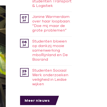
studenten Transport
& Logistiek
Janine Warmerdam
07
jul
over haar loopbaan:
“Doe mij maar de
grote problemen”
Studenten bloeien
06
jul
op dankzij mooie
samenwerking
mboRijnland en De
Bosrand
Studenten Sociaal
29
jun
Werk onderzoeken
veiligheid in Leidse
wijken
Meer nieuws