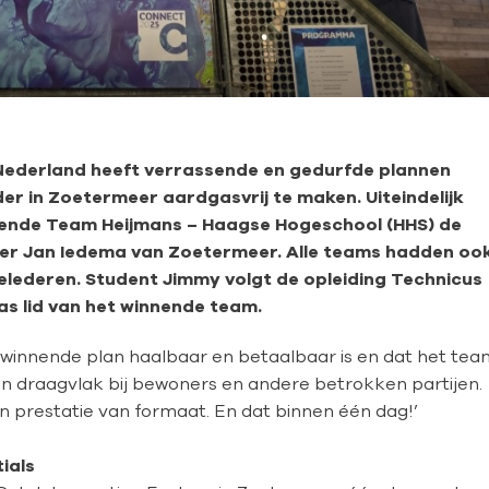
Nederland heeft verrassende en gedurfde plannen
r in Zoetermeer aardgasvrij te maken. Uiteindelijk
nnende Team Heijmans – Haagse Hogeschool (HHS) de
der Jan Iedema van Zoetermeer.
Alle teams hadden oo
elederen.
Student Jimmy volgt de opleiding Technicus
as lid van het winnende team.
t winnende plan haalbaar en betaalbaar is en dat het tea
n draagvlak bij bewoners en andere betrokken partijen.
n prestatie van formaat. En dat binnen één dag!’
ials