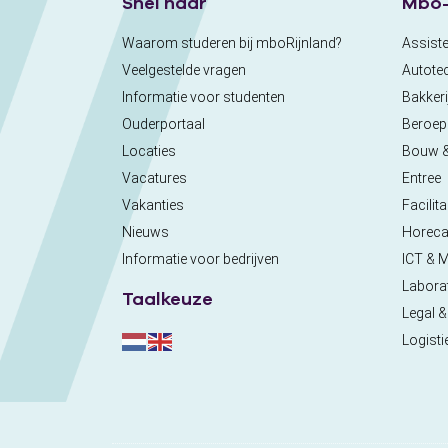
Snel naar
Mbo-
Waarom studeren bij mboRijnland?
Assiste
Veelgestelde vragen
Autote
Informatie voor studenten
Bakkeri
Ouderportaal
Beroe
Locaties
Bouw 
Vacatures
Entree
Vakanties
Facilita
Nieuws
Horec
Informatie voor bedrijven
ICT & 
Labora
Taalkeuze
Legal &
Logisti