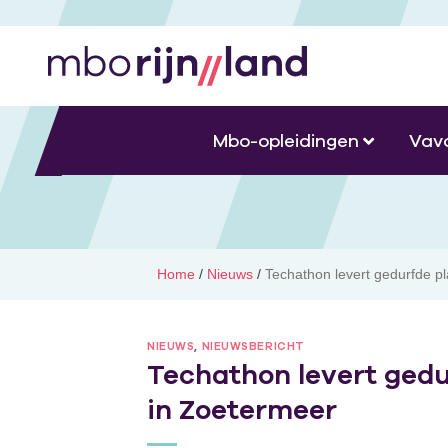
Mbo-opleidingen
Vav
Home
/
Nieuws
/
Techathon levert gedurfde p
NIEUWS
,
NIEUWSBERICHT
Techathon levert gedu
in Zoetermeer