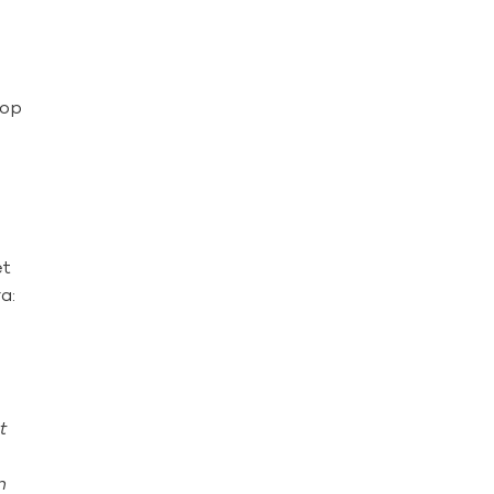
.
 op
et
a:
g
t
n