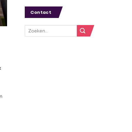
Contact
k
m