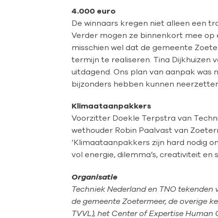
4.000 euro
De winnaars kregen niet alleen een t
Verder mogen ze binnenkort mee op ee
misschien wel dat de gemeente Zoet
termijn te realiseren. Tina Dijkhuize
uitdagend. Ons plan van aanpak was nét 
bijzonders hebben kunnen neerzette
Klimaataanpakkers
Voorzitter Doekle Terpstra van Tec
wethouder Robin Paalvast van Zoeterm
‘Klimaataanpakkers zijn hard nodig om
vol energie, dilemma’s, creativiteit e
Organisatie
Techniek Nederland en TNO tekenden v
de gemeente Zoetermeer, de overige ken
TVVL), het Center of Expertise Human 