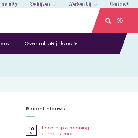
munity
Bedrijven
Werken bij
Contact
ers
Over mboRijnland
Recent nieuws
Feestelijke opening
10
jul
campus voor