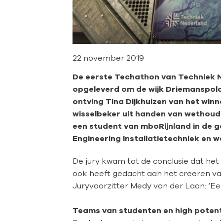
22 november 2019
De eerste Techathon van Techniek 
opgeleverd om de wijk Driemanspolde
ontving Tina Dijkhuizen van het wi
wisselbeker uit handen van wethou
een student van mboRijnland in de g
Engineering Installatietechniek en w
De jury kwam tot de conclusie dat he
ook heeft gedacht aan het creëren va
Juryvoorzitter Medy van der Laan: ‘Ee
Teams van studenten en high potent