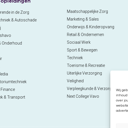
opleidingen
Maatschappelijke Zorg
rende in de Zorg
Marketing & Sales
chniek & Autoschade
Onderwijs & Kinderopvang
j
Retail & Ondernemen
pshavo
Sociaal Werk
& Onderhoud
Sport & Bewegen
Techniek
ir
Toerisme & Recreatie
a
Uiterlijke Verzorging
Media
Veiligheid
toriumtechniek
Verpleegkunde & Verzorgende
 Finance
Wij geb
inhoud 
Next College Vavo
ek & Transport
over jo
websit
adverte