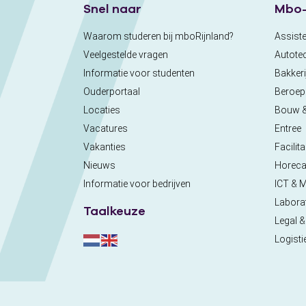
Snel naar
Mbo-
Waarom studeren bij mboRijnland?
Assiste
Veelgestelde vragen
Autote
Informatie voor studenten
Bakkeri
Ouderportaal
Beroe
Locaties
Bouw 
Vacatures
Entree
Vakanties
Facilita
Nieuws
Horec
Informatie voor bedrijven
ICT & 
Labora
Taalkeuze
Legal &
Logisti