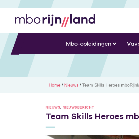
Mbo-opleidingen
Vav
Home
/
Nieuws
/
Team Skills Heroes mboRijnl
NIEUWS
,
NIEUWSBERICHT
Team Skills Heroes mb