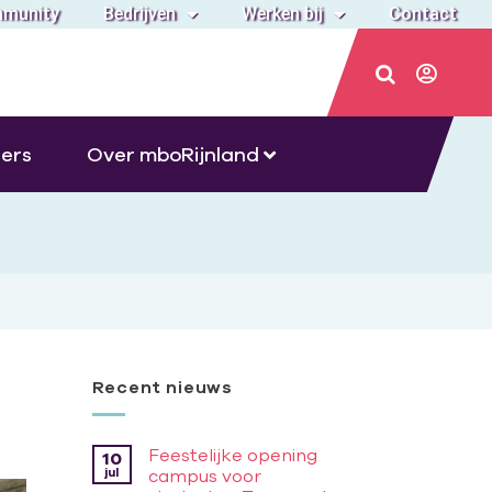
munity
Bedrijven
Werken bij
Contact
ers
Over mboRijnland
Recent nieuws
Feestelijke opening
10
jul
campus voor