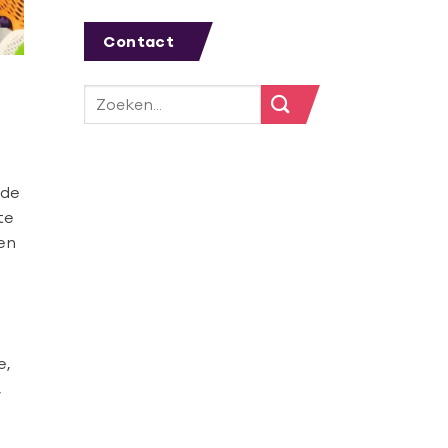
Contact
 de
te
ten
e,
,