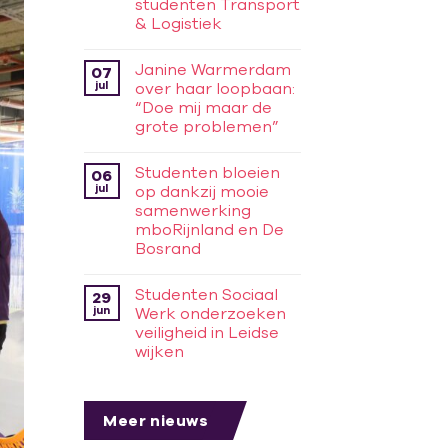
studenten Transport
& Logistiek
Janine Warmerdam
07
jul
over haar loopbaan:
“Doe mij maar de
grote problemen”
Studenten bloeien
06
jul
op dankzij mooie
samenwerking
mboRijnland en De
Bosrand
Studenten Sociaal
29
jun
Werk onderzoeken
veiligheid in Leidse
wijken
Meer nieuws