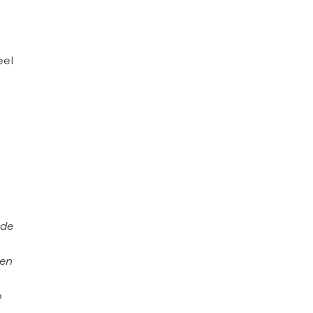
eel
 de
men
p