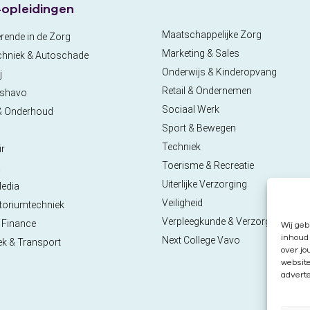
opleidingen
Maatschappelijke Zorg
rende in de Zorg
Marketing & Sales
chniek & Autoschade
Onderwijs & Kinderopvang
j
Retail & Ondernemen
pshavo
Sociaal Werk
& Onderhoud
Sport & Bewegen
Techniek
ir
Toerisme & Recreatie
a
Uiterlijke Verzorging
Media
Veiligheid
toriumtechniek
Verpleegkunde & Verzorgende
 Finance
Wij geb
inhoud 
Next College Vavo
ek & Transport
over jo
websit
adverte