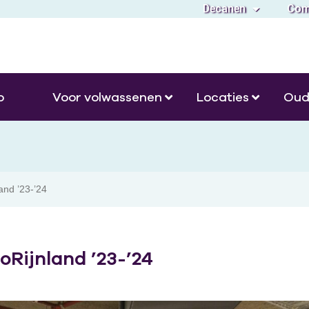
Decanen
Com
o
Voor volwassenen
Locaties
Oud
and ’23-’24
oRijnland ’23-’24