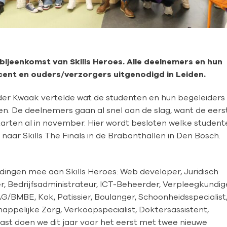
jeenkomst van Skills Heroes. Alle deelnemers en hun
ent en ouders/verzorgers uitgenodigd in Leiden.
 der Kwaak vertelde wat de studenten en hun begeleiders
De deelnemers gaan al snel aan de slag, want de eers
 starten al in november. Hier wordt besloten welke studen
 naar Skills The Finals in de Brabanthallen in Den Bosch.
idingen mee aan Skills Heroes: Web developer, Juridisch
ner, Bedrijfsadministrateur, ICT-Beheerder, Verpleegkundig
G/BMBE, Kok, Patissier, Boulanger, Schoonheidsspecialist
ppelijke Zorg, Verkoopspecialist, Doktersassistent,
ast doen we dit jaar voor het eerst met twee nieuwe