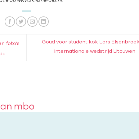
tie op www.skillsheroes.nl.
Goud voor student kok Lars Elsenbroek 
n foto’s
internationale wedstrijd Litouwen
uda