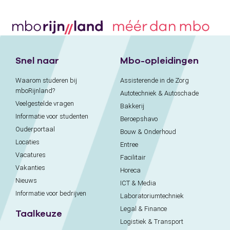
Snel naar
Mbo-opleidingen
Waarom studeren bij
Assisterende in de Zorg
mboRijnland?
Autotechniek & Autoschade
Veelgestelde vragen
Bakkerij
Informatie voor studenten
Beroepshavo
Ouderportaal
Bouw & Onderhoud
Locaties
Entree
Vacatures
Facilitair
Vakanties
Horeca
Nieuws
ICT & Media
Informatie voor bedrijven
Laboratoriumtechniek
Legal & Finance
Taalkeuze
Logistiek & Transport