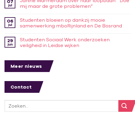
Janine Warmerdam over haar loopbaan: “Doe
07
jul
mij maar de grote problemen”
Studenten bloeien op dankzij mooie
06
jul
samenwerking mboRijnland en De Bosrand
Studenten Sociaal Werk onderzoeken
29
jun
veiligheid in Leidse wijken
Meer nieuws
Contact