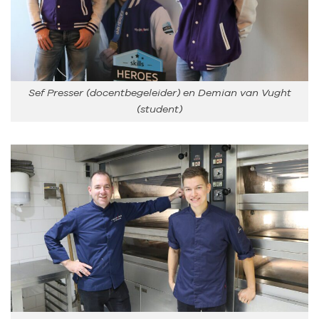
Sef Presser (docentbegeleider) en Demian van Vught
(student)