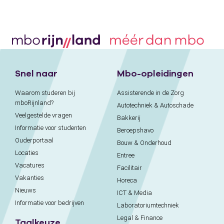
Snel naar
Mbo-opleidingen
Waarom studeren bij
Assisterende in de Zorg
mboRijnland?
Autotechniek & Autoschade
Veelgestelde vragen
Bakkerij
Informatie voor studenten
Beroepshavo
Ouderportaal
Bouw & Onderhoud
Locaties
Entree
Vacatures
Facilitair
Vakanties
Horeca
Nieuws
ICT & Media
Informatie voor bedrijven
Laboratoriumtechniek
Legal & Finance
Taalkeuze