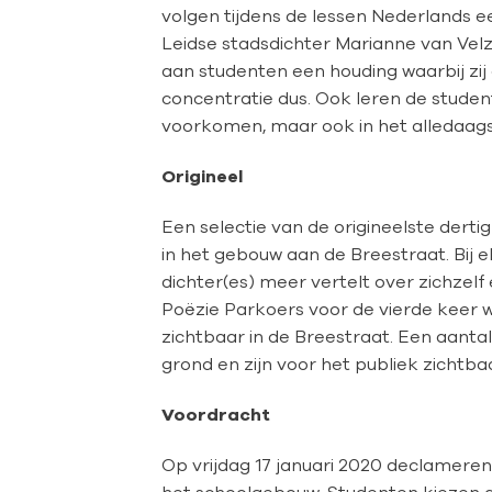
volgen tijdens de lessen Nederlands 
Leidse stadsdichter Marianne van Velz
aan studenten een houding waarbij zi
concentratie dus. Ook leren de studen
voorkomen, maar ook in het alledaags
Origineel
Een selectie van de origineelste dert
in het gebouw aan de Breestraat. Bij 
dichter(es) meer vertelt over zichzelf
Poëzie Parkoers voor de vierde keer wo
zichtbaar in de Breestraat. Een aant
grond en zijn voor het publiek zichtbaa
Voordracht
Op vrijdag 17 januari 2020 declameren
het schoolgebouw. Studenten kiezen di