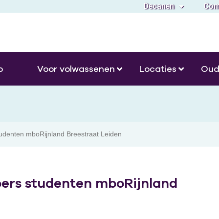
Decanen
Com
o
Voor volwassenen
Locaties
Oud
tudenten mboRijnland Breestraat Leiden
oers studenten mboRijnland