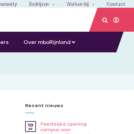
munity
Bedrijven
Werken bij
Contact
ers
Over mboRijnland
Recent nieuws
Feestelijke opening
10
jul
campus voor