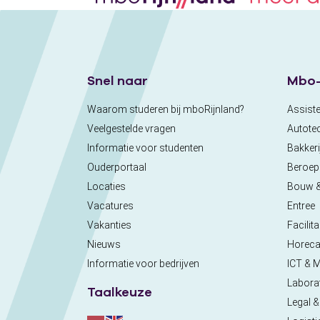
Snel naar
Mbo-
Waarom studeren bij mboRijnland?
Assiste
Veelgestelde vragen
Autote
Informatie voor studenten
Bakkeri
Ouderportaal
Beroe
Locaties
Bouw 
Vacatures
Entree
Vakanties
Facilita
Nieuws
Horec
Informatie voor bedrijven
ICT & 
Labora
Taalkeuze
Legal &