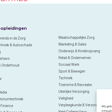
opleidingen
Maatschappelijke Zorg
rende in de Zorg
Marketing & Sales
chniek & Autoschade
Onderwijs & Kinderopvang
j
Retail & Ondernemen
pshavo
Sociaal Werk
& Onderhoud
Sport & Bewegen
Techniek
ir
Toerisme & Recreatie
a
Uiterlijke Verzorging
Media
Veiligheid
toriumtechniek
Verpleegkunde & Verzorgende
 Finance
Wij geb
inhoud 
Next College Vavo