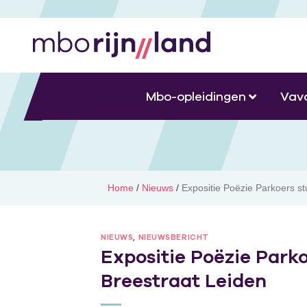
Mbo-opleidingen
Vav
Home
/
Nieuws
/
Expositie Poëzie Parkoers s
NIEUWS
,
NIEUWSBERICHT
Expositie Poëzie Park
Breestraat Leiden