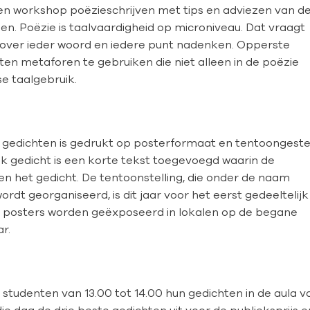
een workshop poëzieschrijven met tips en adviezen van d
en. Poëzie is taalvaardigheid op microniveau. Dat vraagt
j over ieder woord en iedere punt nadenken. Opperste
ten metaforen te gebruiken die niet alleen in de poëzie
e taalgebruik.
ig gedichten is gedrukt op posterformaat en tentoongeste
elk gedicht is een korte tekst toegevoegd waarin de
 en het gedicht. De tentoonstelling, die onder de naam
rdt georganiseerd, is dit jaar voor het eerst gedeeltelijk
al posters worden geëxposeerd in lokalen op de begane
r.
 studenten van 13.00 tot 14.00 hun gedichten in de aula v
e dag de drie beste gedichten uit voor de publieksprijs e