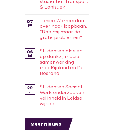
studenten Transport
& Logistiek
Janine Warmerdam
07
jul
over haar loopbaan:
“Doe mij maar de
grote problemen”
Studenten bloeien
06
jul
op dankzij mooie
samenwerking
mboRijnland en De
Bosrand
Studenten Sociaal
29
jun
Werk onderzoeken
veiligheid in Leidse
wijken
Meer nieuws