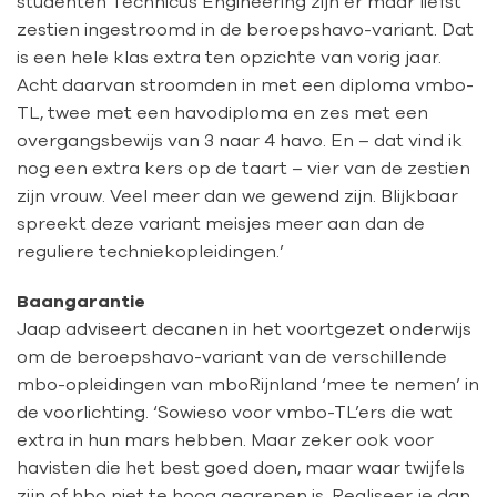
studenten Technicus Engineering zijn er maar liefst
zestien ingestroomd in de beroepshavo-variant. Dat
is een hele klas extra ten opzichte van vorig jaar.
Acht daarvan stroomden in met een diploma vmbo-
TL, twee met een havodiploma en zes met een
overgangsbewijs van 3 naar 4 havo. En – dat vind ik
nog een extra kers op de taart – vier van de zestien
zijn vrouw. Veel meer dan we gewend zijn. Blijkbaar
spreekt deze variant meisjes meer aan dan de
reguliere techniekopleidingen.’
Baangarantie
Jaap adviseert decanen in het voortgezet onderwijs
om de beroepshavo-variant van de verschillende
mbo-opleidingen van mboRijnland ‘mee te nemen’ in
de voorlichting. ‘Sowieso voor vmbo-TL’ers die wat
extra in hun mars hebben. Maar zeker ook voor
havisten die het best goed doen, maar waar twijfels
zijn of hbo niet te hoog gegrepen is. Realiseer je dan