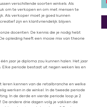
ssen verschillende soorten winkels. Als
leuk om te verkopen en om met mensen te
rijk. Als verkoper moet je goed kunnen
atief zijn en klantvriendelijk blijven.
n onze docenten. De kennis die je nodig hebt
. De opleiding heeft een mooie mix van theorie
n één jaar je diploma zou kunnen halen. Het jaar
n. Elke periode bestaat uit negen weken les en
et leren kennen van de retailbranche en welke
ilig werken in de winkel. In de tweede periode
ng. In de derde en vierde periode loop je 2
f. De andere drie dagen volg je vakken die