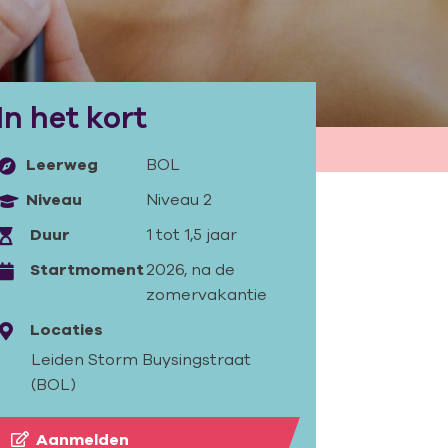
In het kort
Leerweg
BOL
Niveau
Niveau 2
Duur
1 tot 1,5 jaar
Startmoment
2026, na de
zomervakantie
Locaties
Leiden Storm Buysingstraat
(BOL)
Aanmelden