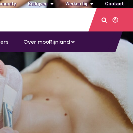
munity
Bedrijven
Werken bij
Contact
ers
Over mboRijnland