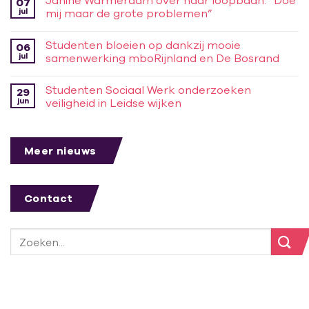
Janine Warmerdam over haar loopbaan: “Doe
07
jul
mij maar de grote problemen”
Studenten bloeien op dankzij mooie
06
jul
samenwerking mboRijnland en De Bosrand
Studenten Sociaal Werk onderzoeken
29
jun
veiligheid in Leidse wijken
Meer nieuws
Contact