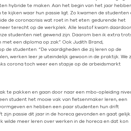
enten hybride te maken. Aan het begin van het jaar hebbe
te kijken waar hun passie ligt. Zo kwamen de studenten
ide de coronacrisis wat roet in het eten: gedurende het
meer terecht op de werkplek. Alle lesstof kwam daardoo
nze studenten niet gewend zijn. Daarom ben ik extra trot
n met een diploma op zak”. Ook Judith Brand,
op de studenten: “De vaardigheden die zij leren op de
len, werken leer je uiteindelijk gewoon in de praktijk. We z
nks corona toch weer een stapje op de arbeidsmarkt
k te pakken en gaan door naar een mbo-opleiding nive
at een student het mooie vak van fietsenmaker leren, een
ch vormgeven en hebben een paar studenten hun drift
 zijn passie dit jaar in de horeca gevonden en gaat gelijk
“ik wilde meer leren over werken in de horeca en dat kon