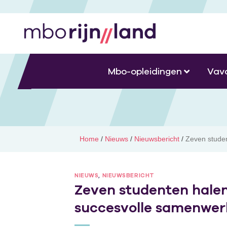
Mbo-opleidingen
Vav
Home
/
Nieuws
/
Nieuwsbericht
/
Zeven stude
NIEUWS
,
NIEUWSBERICHT
Zeven studenten halen
succesvolle samenwe