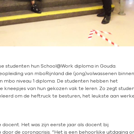
tse studenten hun School@Work diploma in Gouda.
eopleiding van mboRijnland die (jong)volwassenen binne
en mbo niveau 1 diploma. De studenten hebben het
de kneepjes van hun gekozen vak te leren. Zo zegt stude
 geleerd om de heftruck te besturen, het leukste aan werk
docent. Het was zijn eerste jaar als docent bij
door de coronacrisis. “Het is een behoorlijke uitdaging 