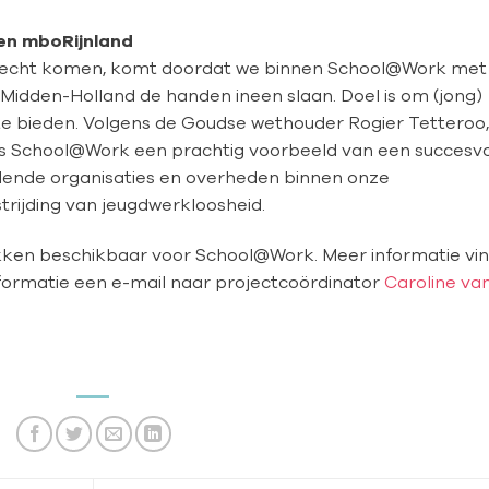
n mboRijnland
terecht komen, komt doordat we binnen School@Work met
Midden-Holland de handen ineen slaan. Doel is om (jong)
e bieden. Volgens de Goudse wethouder Rogier Tetteroo,
 is School@Work een prachtig voorbeeld van een succesvo
lende organisaties en overheden binnen onze
rijding van jeugdwerkloosheid.
kken beschikbaar voor School@Work. Meer informatie vi
formatie een e-mail naar projectcoördinator
Caroline va