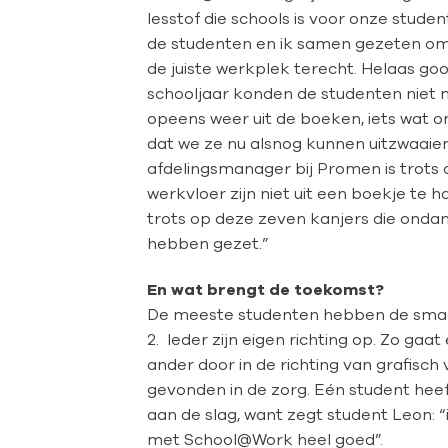
lesstof die schools is voor onze stud
de studenten en ik samen gezeten om 
de juiste werkplek terecht. Helaas goo
schooljaar konden de studenten niet 
opeens weer uit de boeken, iets wat o
dat we ze nu alsnog kunnen uitzwaaie
afdelingsmanager bij Promen is trots 
werkvloer zijn niet uit een boekje te ha
trots op deze zeven kanjers die onda
hebben gezet.”
En wat brengt de toekomst?
De meeste studenten hebben de smaa
2. Ieder zijn eigen richting op. Zo ga
ander door in de richting van grafis
gevonden in de zorg. Eén student heeft
aan de slag, want zegt student Leon: 
met School@Work heel goed”.