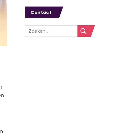
Contact
n
nt
en
om