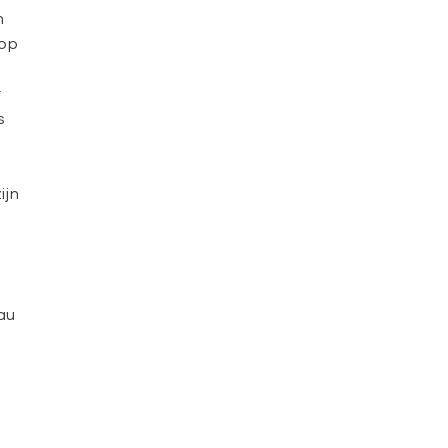
n
 op
r
s
ijn
au