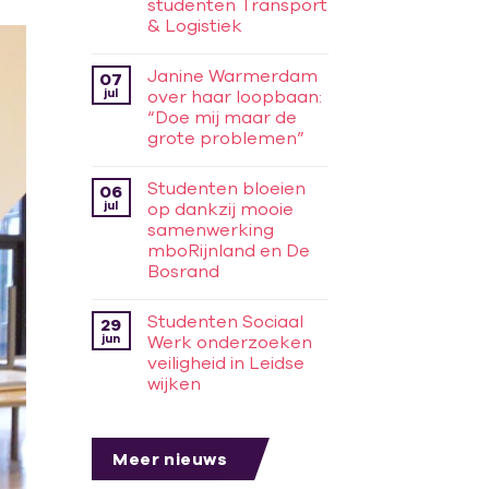
studenten Transport
& Logistiek
Janine Warmerdam
07
jul
over haar loopbaan:
“Doe mij maar de
grote problemen”
Studenten bloeien
06
jul
op dankzij mooie
samenwerking
mboRijnland en De
Bosrand
Studenten Sociaal
29
jun
Werk onderzoeken
veiligheid in Leidse
wijken
Meer nieuws