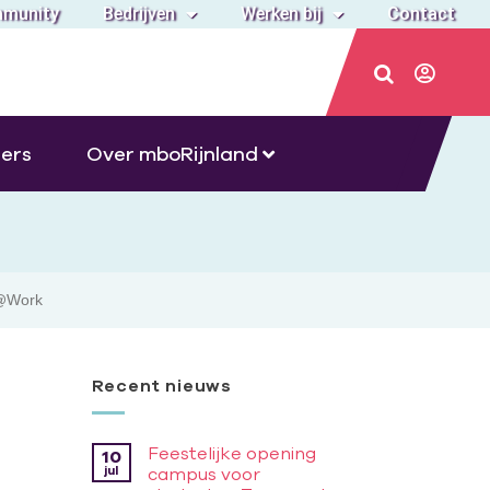
munity
Bedrijven
Werken bij
Contact
ers
Over mboRijnland
l@Work
Recent nieuws
Feestelijke opening
10
jul
campus voor