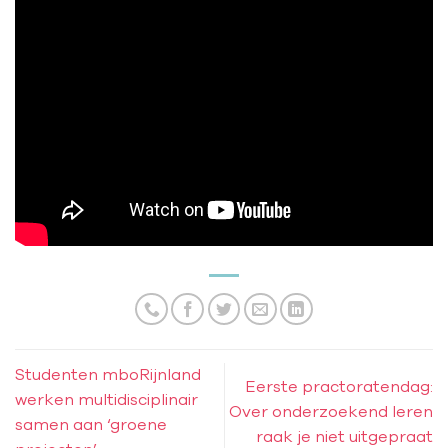
Studenten mboRijnland
Eerste practoratendag:
werken multidisciplinair
Over onderzoekend leren
samen aan ‘groene
raak je niet uitgepraat