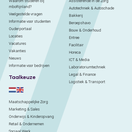
Waarom studeren bij
Assisterende in de Zorg
mboRijnland?
Autotechniek & Autoschade
Veelgestelde vragen
Bakkerij
Informatie voor studenten
Beroepshavo
Ouderportaal
Bouw & Onderhoud
Locaties
Entree
Vacatures
Facilitair
Vakanties
Horeca
Nieuws
ICT & Media
Informatie voor bedrijven
Laboratoriumtechniek
Legal & Finance
Taalkeuze
Logistiek & Transport
Maatschappelijke Zorg
Marketing & Sales
Onderwijs & Kinderopvang
Retail & Ondernemen
Sociaal Werk