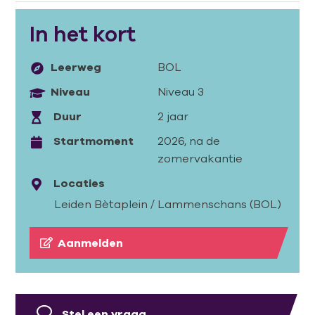
In het kort
Leerweg
BOL
Niveau
Niveau 3
Duur
2 jaar
Startmoment
2026, na de
zomervakantie
Locaties
Leiden Bètaplein / Lammenschans (BOL)
Aanmelden
Stel een vraag