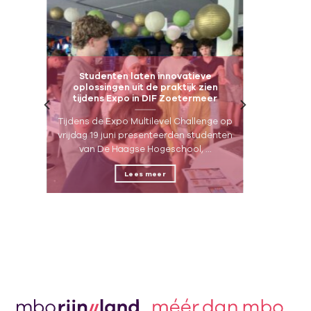
d
Studenten laten innovatieve
ng
oplossingen uit de praktijk zien
n
tijdens Expo in DIF Zoetermeer
t
Tijdens de Expo Multilevel Challenge op
een
vrijdag 19 juni presenteerden studenten
van De Haagse Hogeschool, ...
Lees meer