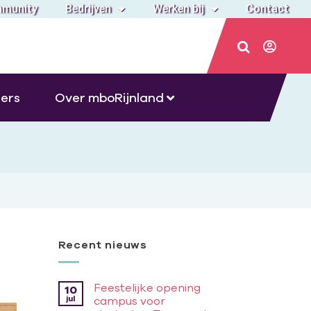
munity
Bedrijven
Werken bij
Contact
ers
Over mboRijnland
Recent nieuws
Feestelijke opening
10
jul
campus voor