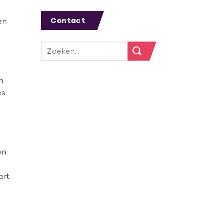
Contact
en
n
es
en
art