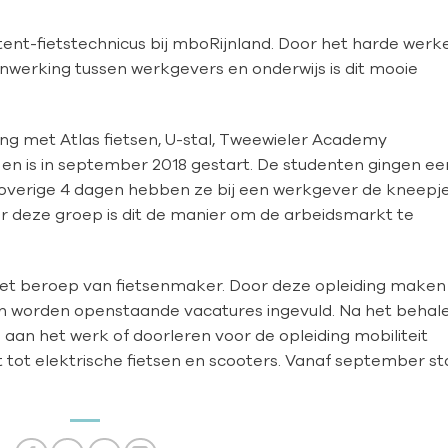
stent-fietstechnicus bij mboRijnland. Door het harde werk
werking tussen werkgevers en onderwijs is dit mooie
ng met Atlas fietsen, U-stal, Tweewieler Academy
 en is in september 2018 gestart. De studenten gingen ee
overige 4 dagen hebben ze bij een werkgever de kneepj
oor deze groep is dit de manier om de arbeidsmarkt te
het beroep van fietsenmaker. Door deze opleiding maken
n worden openstaande vacatures ingevuld. Na het behal
an het werk of doorleren voor de opleiding mobiliteit
dt tot elektrische fietsen en scooters. Vanaf september st