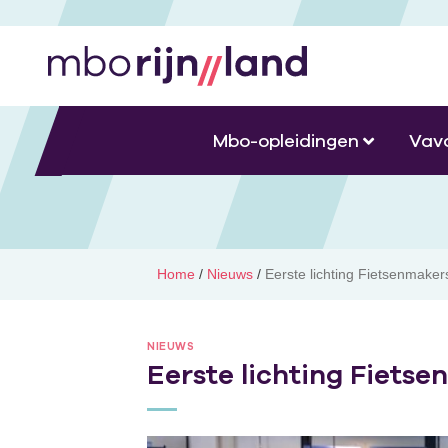
Mbo-opleidingen
Vav
Home
/
Nieuws
/
Eerste lichting Fietsenmake
NIEUWS
Eerste lichting Fiets