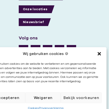
Onze locaties
Nieuwsbrief
Volg ons
Wij gebruiken cookies 🍪
ruiken cookies om de website te verbeteren en om gepersonaliseerde
en advertenties aan te bieden. Met cookies verzamelen wij informatie
u en volgen we jouw internetgedrag binnen. Hiermee passen wij onze
e en communicatie aan op jouw voorkeuren. Ook kunnen we zo gerichte
nties laten zien op basis van jouw recente internetgedrag.
ccepteren
Weigeren
Bekijk voorkeuren
Cookies
|
Disclaimer
|
Privacy
Cookies
Privacyverklaring