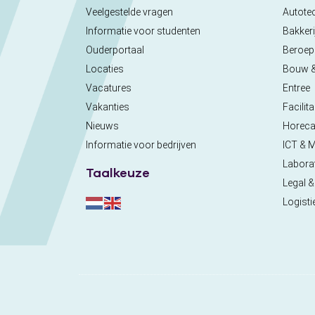
Veelgestelde vragen
Autote
Informatie voor studenten
Bakkeri
Ouderportaal
Beroe
Locaties
Bouw 
Vacatures
Entree
Vakanties
Facilita
Nieuws
Horec
Informatie voor bedrijven
ICT & 
Labora
Taalkeuze
Legal &
Logisti