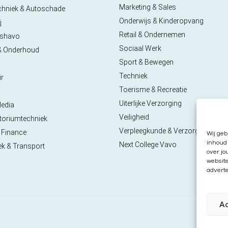
Marketing & Sales
chniek & Autoschade
Onderwijs & Kinderopvang
j
Retail & Ondernemen
pshavo
Sociaal Werk
& Onderhoud
Sport & Bewegen
Techniek
ir
Toerisme & Recreatie
a
Uiterlijke Verzorging
Media
Veiligheid
toriumtechniek
Verpleegkunde & Verzorgende
 Finance
Wij geb
inhoud 
Next College Vavo
ek & Transport
over jo
websit
adverte
A