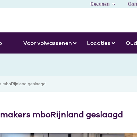
Decanen
Com
o
Voor volwassenen
Locaties
Oud
rs mboRijnland geslaagd
enmakers mboRijnland geslaagd