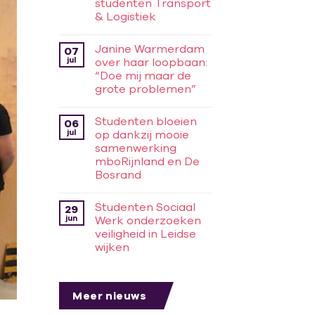
studenten Transport
& Logistiek
Janine Warmerdam
07
jul
over haar loopbaan:
“Doe mij maar de
grote problemen”
Studenten bloeien
06
jul
op dankzij mooie
samenwerking
mboRijnland en De
Bosrand
Studenten Sociaal
29
jun
Werk onderzoeken
veiligheid in Leidse
wijken
Meer nieuws