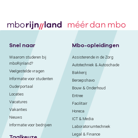
Snel naar
Mbo-opleidingen
Waarom studeren bij
Assisterende in de Zorg
mboRijnland?
Autotechniek & Autoschade
Veelgestelde vragen
Bakkerij
Informatie voor studenten
Beroepshavo
Ouderportaal
Bouw & Onderhoud
Locaties
Entree
Vacatures
Facilitair
Vakanties
Horeca
Nieuws
ICT & Media
Informatie voor bedrijven
Laboratoriumtechniek
Legal & Finance
Taalkeuze