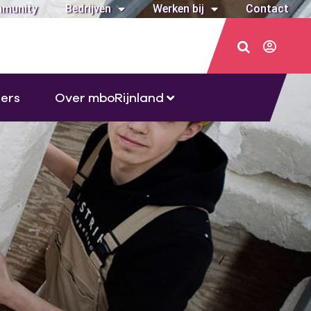
munity
Bedrijven
Werken bij
Contact
ers
Over mboRijnland