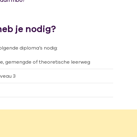
 dan mbo?
heb je nodig?
olgende diploma’s nodig:
, gemengde of theoretische leerweg
iveau 3