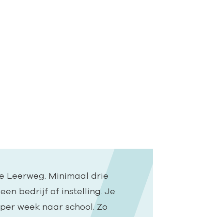
e Leerweg. Minimaal drie
en bedrijf of instelling. Je
per week naar school. Zo