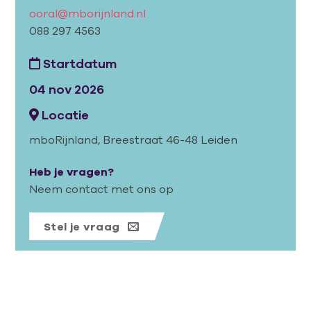
ooral@mborijnland.nl
088 297 4563
Startdatum
04 nov 2026
Locatie
mboRijnland, Breestraat 46-48 Leiden
Heb je vragen?
Neem contact met ons op
Stel je vraag