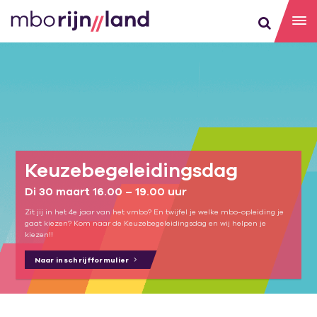
Keuzebegeleidingsdag
Di 30 maart 16.00 – 19.00 uur
Zit jij in het 4e jaar van het vmbo? En twijfel je welke mbo-opleiding je
gaat kiezen? Kom naar de Keuzebegeleidingsdag en wij helpen je
kiezen!!
Naar inschrijfformulier