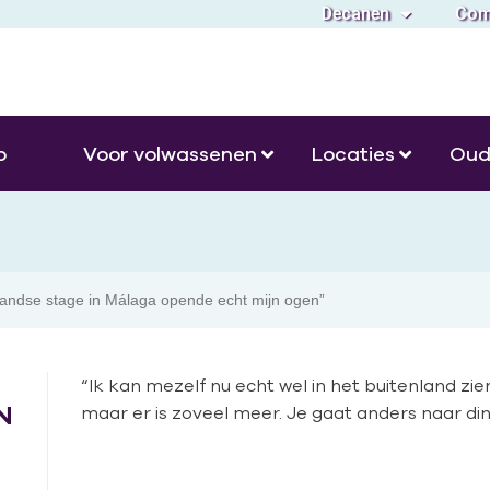
Decanen
Com
o
Voor volwassenen
Locaties
Oud
nlandse stage in Málaga opende echt mijn ogen”
“Ik kan mezelf nu echt wel in het buitenland zi
N
maar er is zoveel meer. Je gaat anders naar din