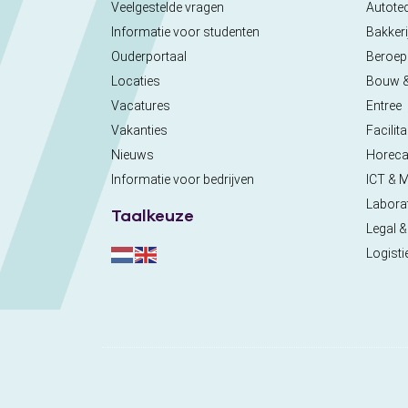
Veelgestelde vragen
Autote
Informatie voor studenten
Bakkeri
Ouderportaal
Beroe
Locaties
Bouw 
Vacatures
Entree
Vakanties
Facilita
Nieuws
Horec
Informatie voor bedrijven
ICT & 
Labora
Taalkeuze
Legal &
Logisti