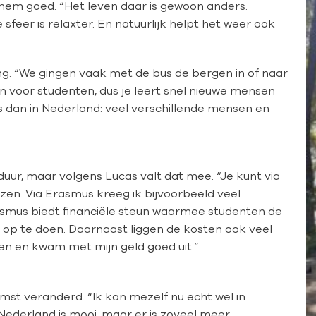
hem goed. “Het leven daar is gewoon anders.
feer is relaxter. En natuurlijk helpt het weer ook
ving. “We gingen vaak met de bus de bergen in of naar
ten voor studenten, dus je leert snel nieuwe mensen
s dan in Nederland: veel verschillende mensen en
duur, maar volgens Lucas valt dat mee. “Je kunt via
zen. Via Erasmus kreeg ik bijvoorbeeld veel
Erasmus biedt financiële steun waarmee studenten de
g op te doen. Daarnaast liggen de kosten ook veel
eten en kwam met mijn geld goed uit.”
omst veranderd. “Ik kan mezelf nu echt wel in
Nederland is mooi, maar er is zoveel meer.