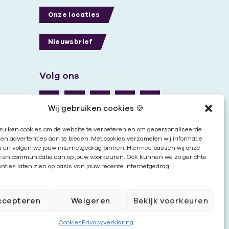
Onze locaties
Nieuwsbrief
Volg ons
Wij gebruiken cookies 🍪
ruiken cookies om de website te verbeteren en om gepersonaliseerde
en advertenties aan te bieden. Met cookies verzamelen wij informatie
u en volgen we jouw internetgedrag binnen. Hiermee passen wij onze
e en communicatie aan op jouw voorkeuren. Ook kunnen we zo gerichte
nties laten zien op basis van jouw recente internetgedrag.
ccepteren
Weigeren
Bekijk voorkeuren
Cookies
|
Disclaimer
|
Privacy
Cookies
Privacyverklaring