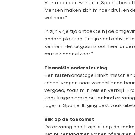
Vier maanden
wonen in Spanje beviel 
Mensen maken zich minder druk en de s
wel mee.”
In zijn vrije tijd ontdekte hij de omge
andere plekken. Er zijn veel activitei
kennen. Het uitgaan is ook heel ander
muziek door elkaar.”
Financiële ondersteuning
Een buitenlandstage klinkt misschien 
school vragen naar verschillende beur
vergoed, zoals mijn reis en verblijf. 
kans krijgen om in buitenland ervarin
lager in Spanje. Ik ging best vaak uit
Blik op de toekomst
De ervaring heeft zijn kijk op de toek
het buitenland zien wonen of werken. 