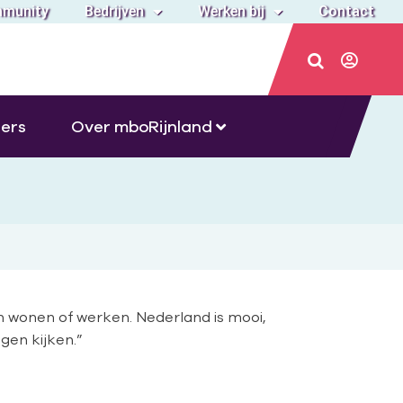
munity
Bedrijven
Werken bij
Contact
ers
Over mboRijnland
en wonen of werken. Nederland is mooi,
gen kijken.”