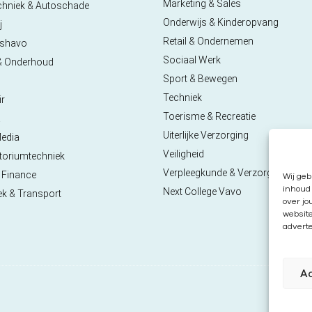
Marketing & Sales
chniek & Autoschade
Onderwijs & Kinderopvang
j
Retail & Ondernemen
pshavo
Sociaal Werk
& Onderhoud
Sport & Bewegen
Techniek
ir
Toerisme & Recreatie
a
Uiterlijke Verzorging
Media
Veiligheid
toriumtechniek
Verpleegkunde & Verzorgende
 Finance
Wij geb
inhoud 
Next College Vavo
ek & Transport
over jo
websit
adverte
A