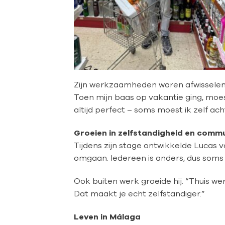
Zijn werkzaamheden waren afwisselend 
Toen mijn baas op vakantie ging, moest
altijd perfect – soms moest ik zelf ac
Groeien in z
elfstandigheid en commu
Tijdens zijn stage ontwikkelde Lucas 
omgaan. Iedereen is anders, dus soms
Ook buiten werk groeide hij. “Thuis we
Dat maakt je echt zelfstandiger.”
Leven in Má
laga