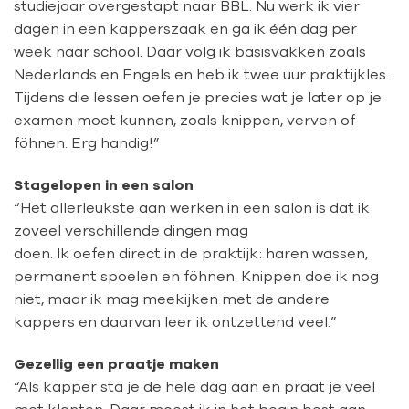
studiejaar overgestapt naar BBL. Nu werk ik vier
dagen in een kapperszaak en ga ik één dag per
week naar school. Daar volg ik basisvakken zoals
Nederlands en Engels en heb ik twee uur praktijkles.
Tijdens die lessen oefen je precies wat je later op je
examen moet kunnen, zoals knippen, verven of
föhnen. Erg handig!”
Stagelopen in een salon
“Het allerleukste aan werken in een salon is dat ik
zoveel verschillende dingen mag
doen. Ik oefen direct in de praktijk: haren wassen,
permanent spoelen en föhnen. Knippen doe ik nog
niet, maar ik mag meekijken met de andere
kappers en daarvan leer ik ontzettend veel.”
Gezellig een praatje maken
“Als kapper sta je de hele dag aan en praat je veel
met klanten. Daar moest ik in het begin best aan