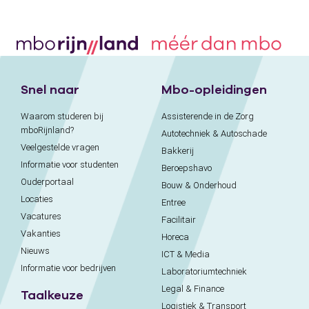
Snel naar
Mbo-opleidingen
Waarom studeren bij
Assisterende in de Zorg
mboRijnland?
Autotechniek & Autoschade
Veelgestelde vragen
Bakkerij
Informatie voor studenten
Beroepshavo
Ouderportaal
Bouw & Onderhoud
Locaties
Entree
Vacatures
Facilitair
Vakanties
Horeca
Nieuws
ICT & Media
Informatie voor bedrijven
Laboratoriumtechniek
Legal & Finance
Taalkeuze
Logistiek & Transport